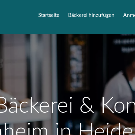
Startseite
Bäckerei hinzufügen
Anm
Bäckerei & Kon
hheim in Heide