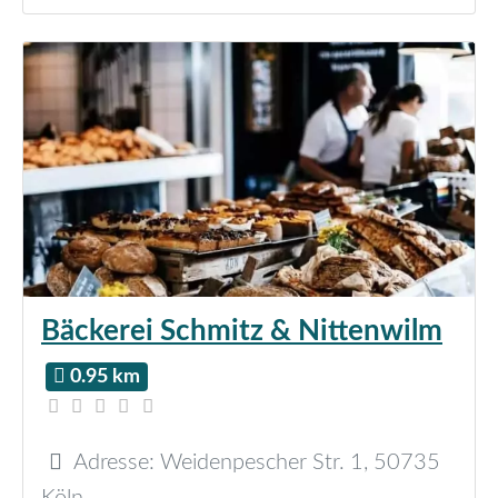
Bäckerei Schmitz & Nittenwilm
0.95 km
Adresse:
Weidenpescher Str. 1
,
50735
Köln