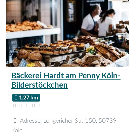
Bäckerei Hardt am Penny Köln-
Bilderstöckchen
1.27 km
Adresse:
Longericher Str. 150
,
50739
Köln