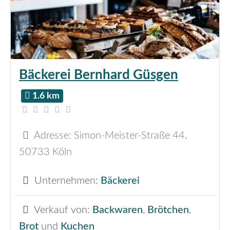
Bäckerei Bernhard Güsgen
1.6 km
Adresse:
Simon-Meister-Straße 44
,
50733
Köln
Unternehmen:
Bäckerei
Verkauf von:
Backwaren
,
Brötchen
,
Brot
und
Kuchen