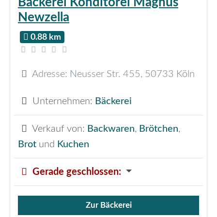
Bäckerei Konditorei Magnus
Newzella
0.88 km
Adresse:
Neusser Str. 455
,
50733
Köln
Unternehmen:
Bäckerei
Verkauf von:
Backwaren
,
Brötchen
,
Brot
und
Kuchen
Gerade geschlossen
:
Zur Bäckerei
Verkauf von Brötchen,