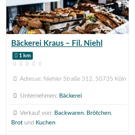
Bäckerei Kraus – Fil. Niehl
1 km
Adresse:
Niehler Straße 312
,
50735
Köln
Unternehmen:
Bäckerei
Verkauf von:
Backwaren
,
Brötchen
,
Brot
und
Kuchen