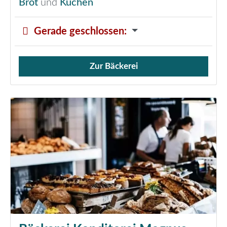
Brot
und
Kuchen
Gerade geschlossen
:
Zur Bäckerei
Verkauf von Brötchen,