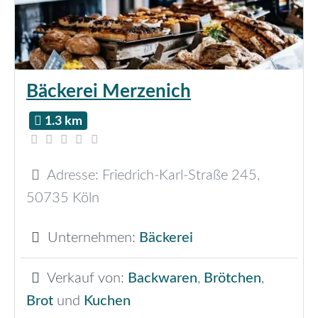
Bäckerei Merzenich
1.3 km
Adresse:
Friedrich-Karl-Straße 245
,
50735
Köln
Unternehmen:
Bäckerei
Verkauf von:
Backwaren
,
Brötchen
,
Brot
und
Kuchen