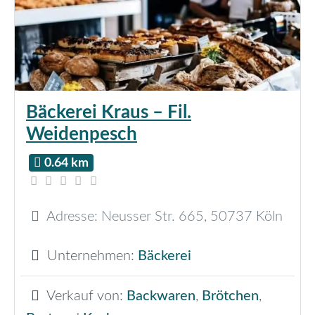
Bäckerei Kraus – Fil.
Weidenpesch
0.64 km
Adresse:
Neusser Str. 665
,
50737
Köln
Unternehmen:
Bäckerei
Verkauf von:
Backwaren
,
Brötchen
,