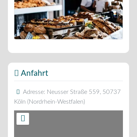
Anfahrt
Adresse:
Neusser Straße 559
,
50737
Köln
(
Nordrhein-Westfalen
)