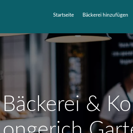
Startseite
Bäckerei hinzufügen
 Bäckerei & Kon
 Longerich Gar