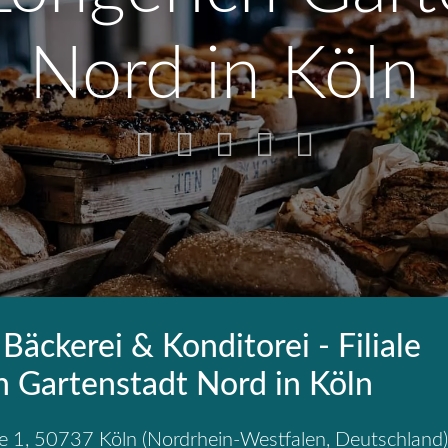
Nord in Köln
Bäckerei & Konditorei - Filiale
h Gartenstadt Nord in Köln
e 1
,
50737
Köln
(
Nordrhein-Westfalen
,
Deutschland