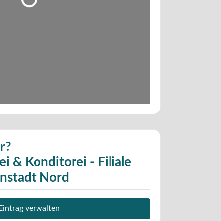
Wird geladen …
r?
i & Konditorei - Filiale
enstadt Nord
Eintrag verwalten