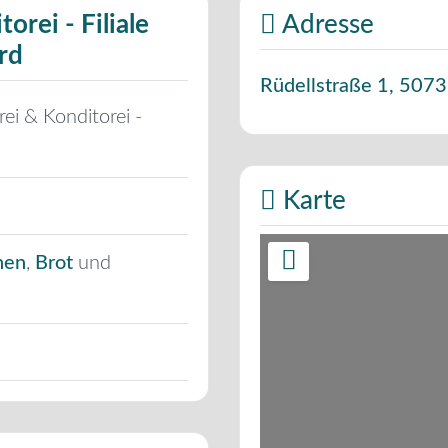
orei - Filiale
Adresse
rd
Rüdellstraße 1
,
5073
ei & Konditorei -
Karte
hen
,
Brot
und