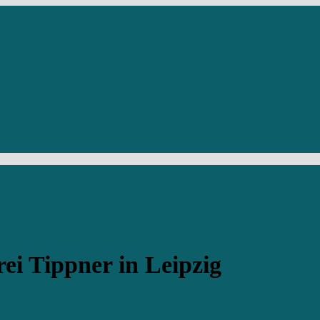
ei Tippner in Leipzig