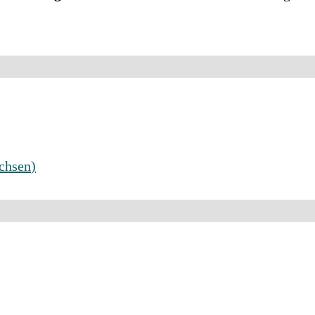
chsen
)