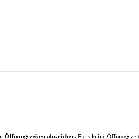
e Öffnungszeiten abweichen.
Falls keine Öffnungszei