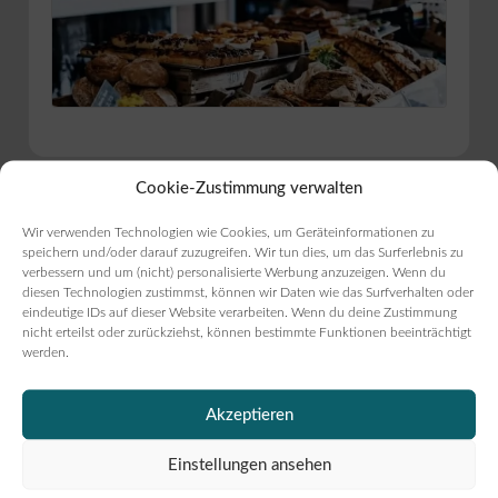
Cookie-Zustimmung verwalten
Anfahrt
Wir verwenden Technologien wie Cookies, um Geräteinformationen zu
speichern und/oder darauf zuzugreifen. Wir tun dies, um das Surferlebnis zu
verbessern und um (nicht) personalisierte Werbung anzuzeigen. Wenn du
diesen Technologien zustimmst, können wir Daten wie das Surfverhalten oder
Adresse:
Eutiner Straße 7
,
23738
eindeutige IDs auf dieser Website verarbeiten. Wenn du deine Zustimmung
Lensahn
(
Schleswig-Holstein
)
nicht erteilst oder zurückziehst, können bestimmte Funktionen beeinträchtigt
werden.
Akzeptieren
Einstellungen ansehen