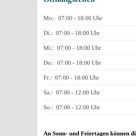
Mo.:
07:00 - 18:00
Di.:
07:00 - 18:00
Mi.:
07:00 - 18:00
Do.:
07:00 - 18:00
Fr.:
07:00 - 18:00
Sa.:
07:00 - 12:00
So.:
07:00 - 12:00
An Sonn- und Feiertagen können di