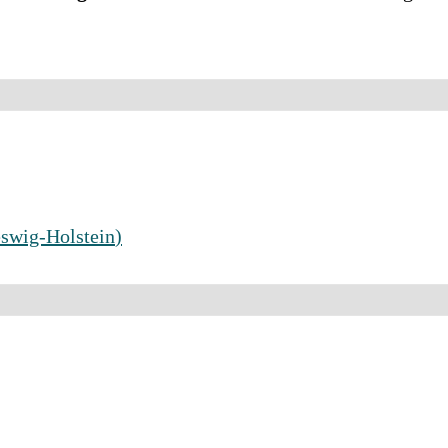
eswig-Holstein
)