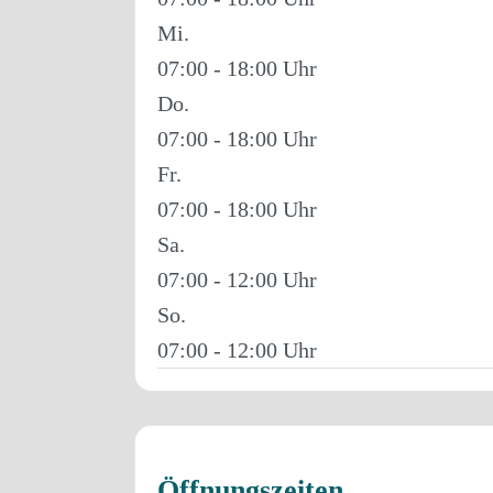
Mi.
07:00 - 18:00
Do.
07:00 - 18:00
Fr.
07:00 - 18:00
Sa.
07:00 - 12:00
So.
07:00 - 12:00
Öffnungszeiten