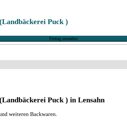
Landbäckerei Puck )
Eintrag verwalten
Landbäckerei Puck ) in Lensahn
 und weiteren Backwaren.