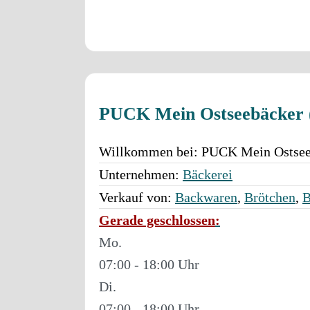
PUCK Mein Ostseebäcker (
Willkommen bei:
PUCK Mein Ostseeb
Unternehmen:
Bäckerei
Verkauf von:
Backwaren
,
Brötchen
,
B
Gerade geschlossen
:
Mo.
07:00 - 18:00
Di.
07:00 - 18:00