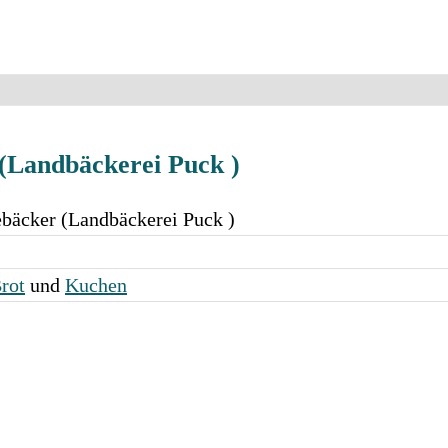
Landbäckerei Puck )
äcker (Landbäckerei Puck )
rot
und
Kuchen