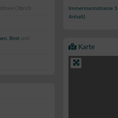
itorei Olbrich
Immermannstrasse 1
Anhalt
)
hen
,
Brot
und
Karte