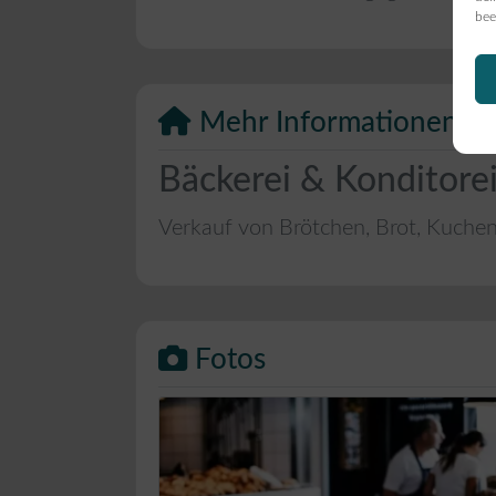
bee
Mehr Informationen
Bäckerei & Konditore
Verkauf von Brötchen, Brot, Kuche
Fotos