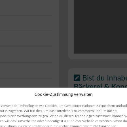
Bist du Inhab
Bäckerei & Kond
Cookie-Zustimmung verwalten
ie Öffnungszeiten
 verwenden Technologien wie Cookies, um Geräteinformationen zu speichern und/od
auf zuzugreifen. Wir tun dies, um das Surferlebnis zu verbessern und um (nicht)
ten angezeigt werden,
sonalisierte Werbung anzuzeigen. Wenn du diesen Technologien zustimmst, können w
en wie das Surfverhalten oder eindeutige IDs auf dieser Website verarbeiten. Wenn du
ne Zustimmung nicht erteilst oder zurückziehst, können bestimmte Funktionen