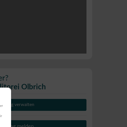
Wird geladen …
er?
itorei Olbrich
Eintrag verwalten
er
ir
Beitrag melden