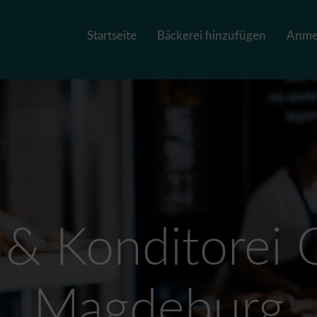
Startseite
Bäckerei hinzufügen
Anme
 & Konditorei O
Magdeburg