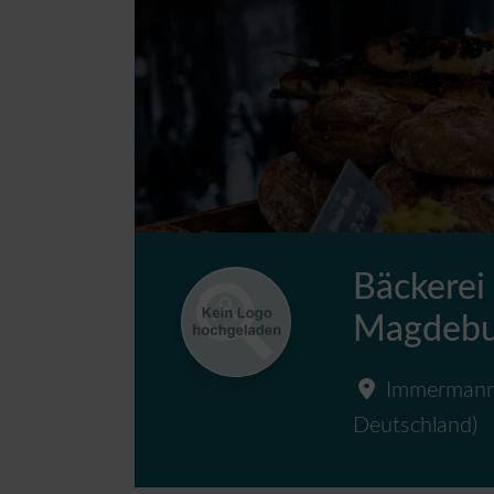
Bäckerei
Magdebu
Immermann
Deutschland
)