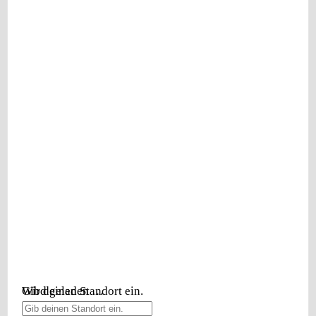
Wird geladen …
Gib deinen Standort ein.