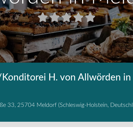
/Konditorei H. von Allwörden in
aße 33
,
25704
Meldorf
(
Schleswig-Holstein
,
Deutsch