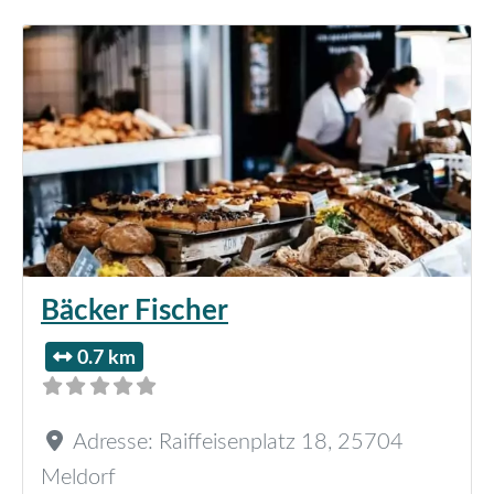
Bäcker Fischer
0.7 km
Adresse:
Raiffeisenplatz 18
,
25704
Meldorf