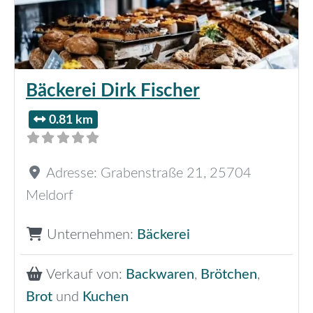
Bäckerei Dirk Fischer
0.81 km
Adresse:
Grabenstraße 21
,
25704
Meldorf
Unternehmen:
Bäckerei
Verkauf von:
Backwaren
,
Brötchen
,
Brot
und
Kuchen