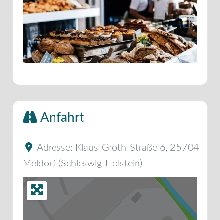
Anfahrt
Adresse:
Klaus-Groth-Straße 6
,
25704
Meldorf
(
Schleswig-Holstein
)