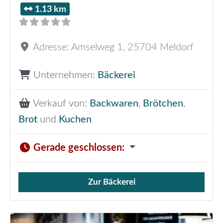
1.13 km
Adresse:
Amselweg 1
,
25704
Meldorf
Unternehmen:
Bäckerei
Verkauf von:
Backwaren
,
Brötchen
,
Brot
und
Kuchen
Gerade geschlossen
:
Zur Bäckerei
Verkauf von Brötchen,