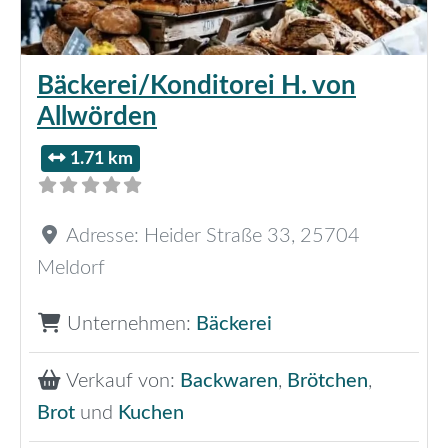
Bäckerei/Konditorei H. von
Allwörden
1.71 km
Adresse:
Heider Straße 33
,
25704
Meldorf
Unternehmen:
Bäckerei
Verkauf von:
Backwaren
,
Brötchen
,
Brot
und
Kuchen