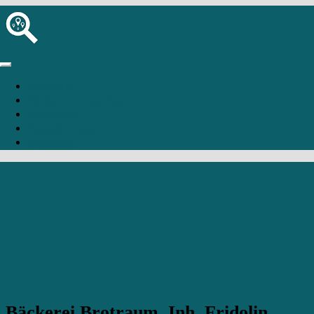
Startseite
Bäckerei hinzufügen
Anmelden
Registrierung
München
Bäckerei Brotraum, Inh. Fridolin