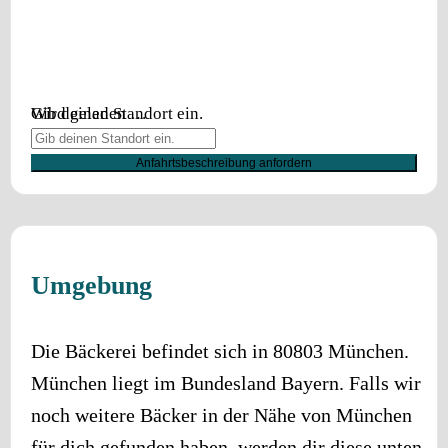
Wird geladen …
Gib deinen Standort ein.
Anfahrtsbeschreibung anfordern
Umgebung
Die Bäckerei befindet sich in
80803
München
.
München
liegt im Bundesland
Bayern
. Falls wir
noch weitere Bäcker in der Nähe von
München
für dich gefunden haben, werden dir diese unten