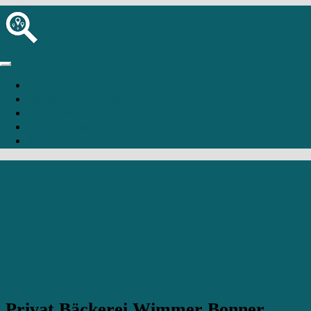
Startseite
Bäckerei hinzufügen
Anmelden
Registrierung
München
Privat Bäckerei Wimmer Bonner