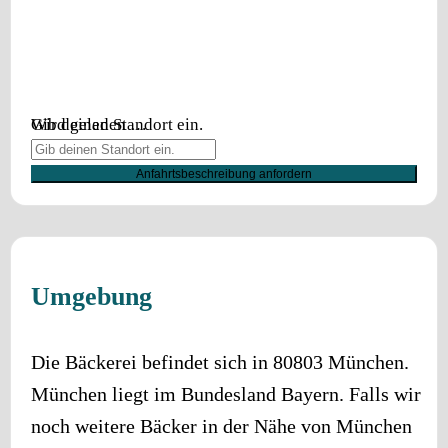
Wird geladen …
Gib deinen Standort ein.
Anfahrtsbeschreibung anfordern
Umgebung
Die Bäckerei befindet sich in
80803
München
.
München
liegt im Bundesland
Bayern
. Falls wir
noch weitere Bäcker in der Nähe von
München