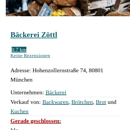
Bäckerei Zöttl
0.7 km
Keine Rezensionen
Adresse:
Hohenzollernstraße 74
,
80801
München
Unternehmen:
Bäckerei
Verkauf von:
Backwaren
,
Brötchen
,
Brot
und
Kuchen
Gerade geschlossen
:
Mo.