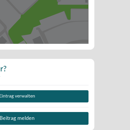
r?
v
Eintrag verwalten
Beitrag melden