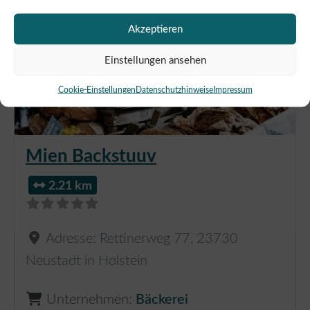
Akzeptieren
Einstellungen ansehen
Cookie-Einstellungen
Datenschutzhinweise
Impressum
Mien Backstuuv
2.21 km
Adresse:
Rettinerweg 77
,
23730
Neustadt in Holstein
Unternehmen:
Bäckerei