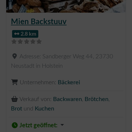
Mien Backstuuv
2.8 km
Adresse:
Sandberger Weg 44
,
23730
Neustadt in Holstein
Unternehmen:
Bäckerei
Verkauf von:
Backwaren
,
Brötchen
,
Brot
und
Kuchen
Jetzt geöffnet
: