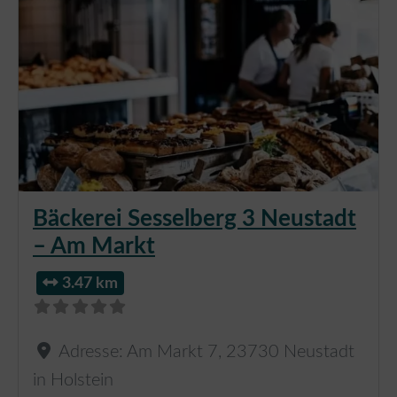
Bäckerei Sesselberg 3 Neustadt
– Am Markt
3.47 km
Adresse:
Am Markt 7
,
23730
Neustadt
in Holstein