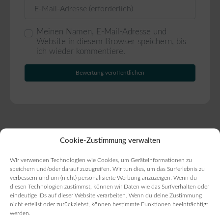
E-Mail
Meinen Namen, E-Mail-Adresse und
Website in diesem Browser speichern, bis
ich wieder kommentiere.
Cookie-Zustimmung verwalten
Weitere Bäckereien in der
Wir verwenden Technologien wie Cookies, um Geräteinformationen zu
speichern und/oder darauf zuzugreifen. Wir tun dies, um das Surferlebnis zu
Nähe
verbessern und um (nicht) personalisierte Werbung anzuzeigen. Wenn du
diesen Technologien zustimmst, können wir Daten wie das Surfverhalten oder
eindeutige IDs auf dieser Website verarbeiten. Wenn du deine Zustimmung
nicht erteilst oder zurückziehst, können bestimmte Funktionen beeinträchtigt
werden.