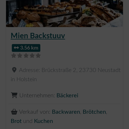
Mien Backstuuv
3.56 km
Adresse:
Brückstraße 2
,
23730
Neustadt
in Holstein
Unternehmen:
Bäckerei
Verkauf von:
Backwaren
,
Brötchen
,
Brot
und
Kuchen