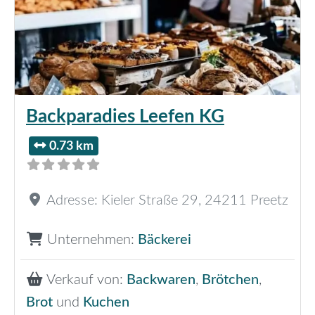
Backparadies Leefen KG
0.73 km
Adresse:
Kieler Straße 29
,
24211
Preetz
Unternehmen:
Bäckerei
Verkauf von:
Backwaren
,
Brötchen
,
Brot
und
Kuchen