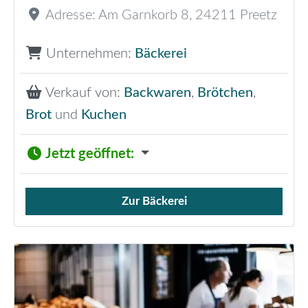
Adresse:
Am Garnkorb 8
,
24211
Preetz
Unternehmen:
Bäckerei
Verkauf von:
Backwaren
,
Brötchen
,
Brot
und
Kuchen
Jetzt geöffnet
:
Zur Bäckerei
Verkauf von Brötchen,