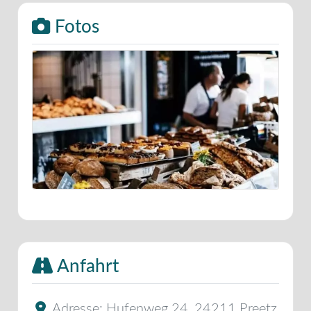
Fotos
Anfahrt
Adresse:
Hufenweg 24
,
24211
Preetz