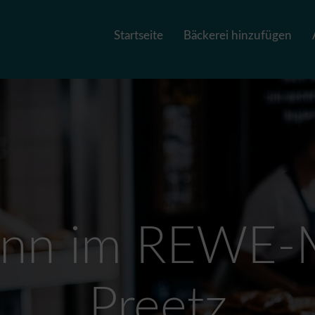
Startseite
Bäckerei hinzufügen
nn im REWE-M
Preetz