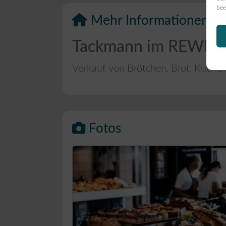
bee
Mehr Informationen
Tackmann im REWE-Ma
Verkauf von Brötchen, Brot, Kuche
Fotos