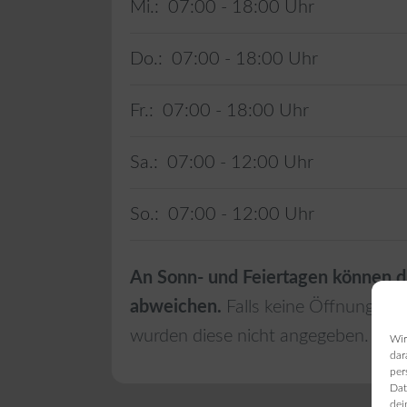
Mi.:
07:00 - 18:00
Do.:
07:00 - 18:00
Fr.:
07:00 - 18:00
Sa.:
07:00 - 12:00
So.:
07:00 - 12:00
An Sonn- und Feiertagen können d
abweichen.
Falls keine Öffnungszei
wurden diese nicht angegeben.
Wir
dar
per
Dat
dei