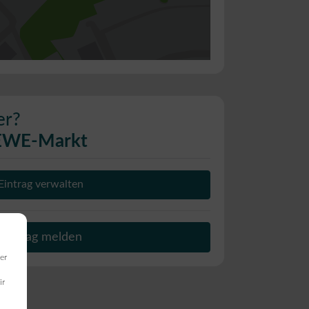
er?
EWE-Markt
Eintrag verwalten
Beitrag melden
er
ir