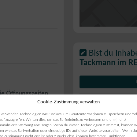
Bist du Inhab
Tackmann im R
ie Öffnungszeiten
Cookie-Zustimmung verwalten
ten angezeigt werden,
 verwenden Technologien wie Cookies, um Geräteinformationen zu speichern und/od
auf zuzugreifen. Wir tun dies, um das Surferlebnis zu verbessern und um (nicht)
sonalisierte Werbung anzuzeigen. Wenn du diesen Technologien zustimmst, können w
en wie das Surfverhalten oder eindeutige IDs auf dieser Website verarbeiten. Wenn du
ne Zustimmung nicht erteilst oder zurückziehst, können bestimmte Funktionen