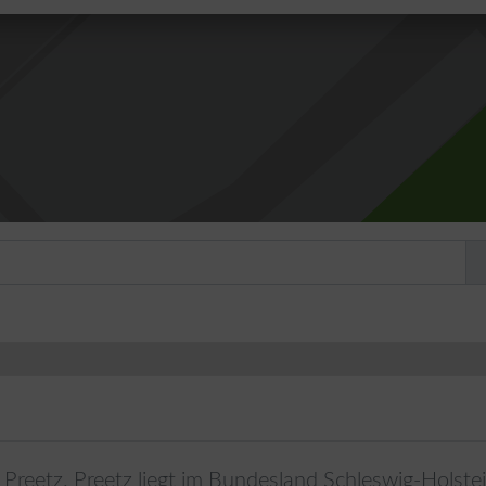
Preetz
.
Preetz
liegt im Bundesland
Schleswig-Holste