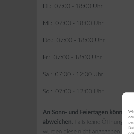
Di.:
07:00 - 18:00
Mi.:
07:00 - 18:00
Do.:
07:00 - 18:00
Fr.:
07:00 - 18:00
Sa.:
07:00 - 12:00
So.:
07:00 - 12:00
An Sonn- und Feiertagen können d
Wir
dar
abweichen.
Falls keine Öffnungszei
per
Dat
wurden diese nicht angegeben.
dei