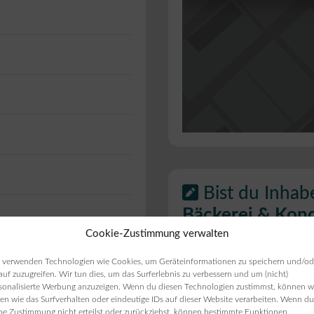
Bist du Inhab
Bäckerei & Kondi
Cookie-Zustimmung verwalten
ie Öffnungszeiten
 verwenden Technologien wie Cookies, um Geräteinformationen zu speichern und/od
auf zuzugreifen. Wir tun dies, um das Surferlebnis zu verbessern und um (nicht)
ten angezeigt werden,
sonalisierte Werbung anzuzeigen. Wenn du diesen Technologien zustimmst, können w
en wie das Surfverhalten oder eindeutige IDs auf dieser Website verarbeiten. Wenn du
ne Zustimmung nicht erteilst oder zurückziehst, können bestimmte Funktionen