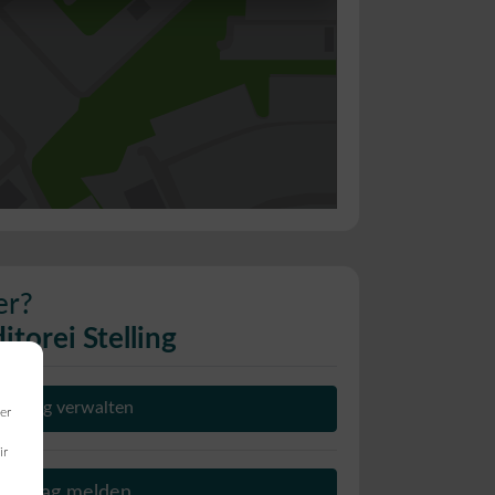
er?
torei Stelling
Eintrag verwalten
er
ir
Beitrag melden