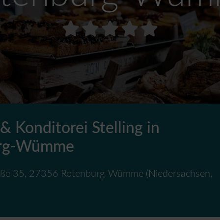
& Konditorei Stelling in
urg-Wümme
aße 35
,
27356
Rotenburg-Wümme
(
Niedersachsen
,