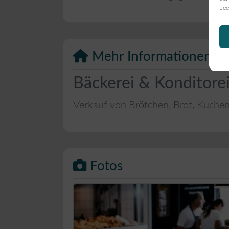
bee
Mehr Informationen
Bäckerei & Konditore
Verkauf von Brötchen, Brot, Kuche
Fotos