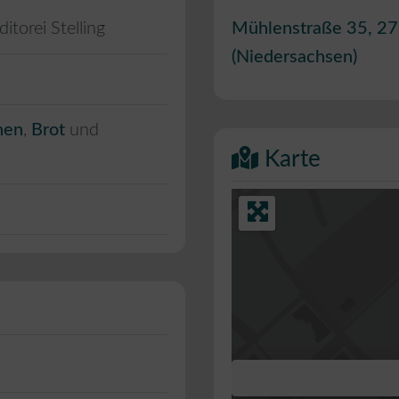
itorei Stelling
Mühlenstraße 35
,
27
(
Niedersachsen
)
hen
,
Brot
und
Karte