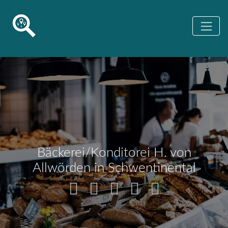
Bäckerei/Konditorei H. von
Allwörden in Schwentinental