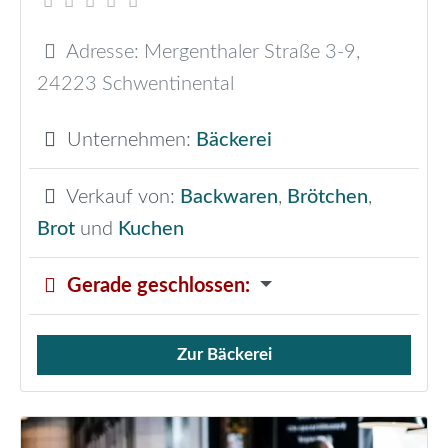
Adresse:
Mergenthaler Straße 3-9
,
24223
Schwentinental
Unternehmen:
Bäckerei
Verkauf von:
Backwaren
,
Brötchen
,
Brot
und
Kuchen
Gerade geschlossen
:
Zur Bäckerei
Verkauf von Brötchen,