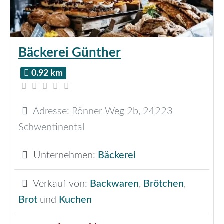
Bäckerei Günther
0.92 km
Adresse:
Rönner Weg 2b
,
24223
Schwentinental
Unternehmen:
Bäckerei
Verkauf von:
Backwaren
,
Brötchen
,
Brot
und
Kuchen