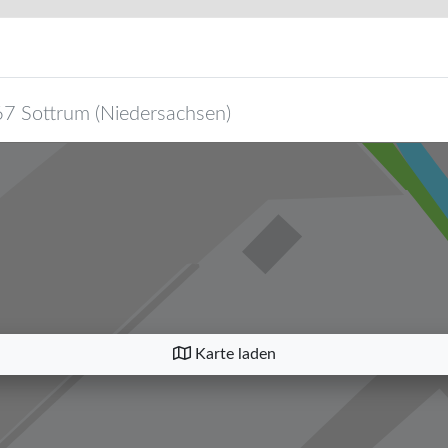
67
Sottrum
(
Niedersachsen
)
Karte laden