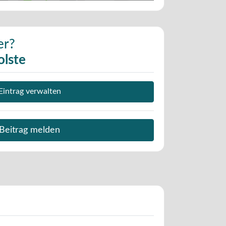
er?
olste
Eintrag verwalten
Beitrag melden