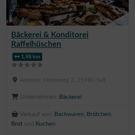
Bäckerei & Konditorei
Raffelhüschen
1.98 km
Adresse:
Heideweg 2
,
25980
Sylt
Unternehmen:
Bäckerei
Verkauf von:
Backwaren
,
Brötchen
,
Brot
und
Kuchen