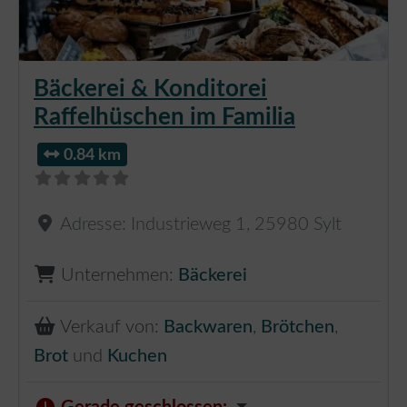
Bäckerei & Konditorei
Raffelhüschen im Familia
0.84 km
Adresse:
Industrieweg 1
,
25980
Sylt
Unternehmen:
Bäckerei
Verkauf von:
Backwaren
,
Brötchen
,
Brot
und
Kuchen