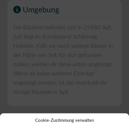
Umgebung
Die Bäckerei befindet sich in
25980
Sylt
.
Sylt
liegt im Bundesland
Schleswig-
Holstein
. Falls wir noch weitere Bäcker in
der Nähe von
Sylt
für dich gefunden
haben, werden dir diese unten angezeigt.
Wenn dir keine weiteren Einträge
angezeigt werden, ist das eventuell die
einzige Bäckerei in
Sylt
.
Cookie-Zustimmung verwalten
Schreibe eine Bewertung