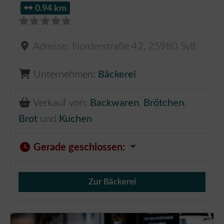
0.94 km
Adresse:
Norderstraße 42
,
25980
Sylt
Unternehmen:
Bäckerei
Verkauf von:
Backwaren
,
Brötchen
,
Brot
und
Kuchen
Gerade geschlossen
:
Zur Bäckerei
Verkauf von Brötchen,