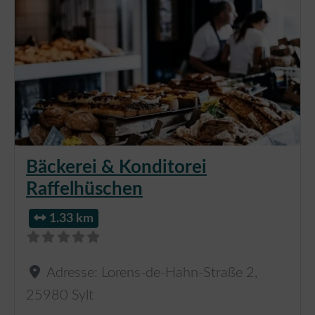
Bäckerei & Konditorei
Raffelhüschen
1.33 km
Adresse:
Lorens-de-Hahn-Straße 2
,
25980
Sylt