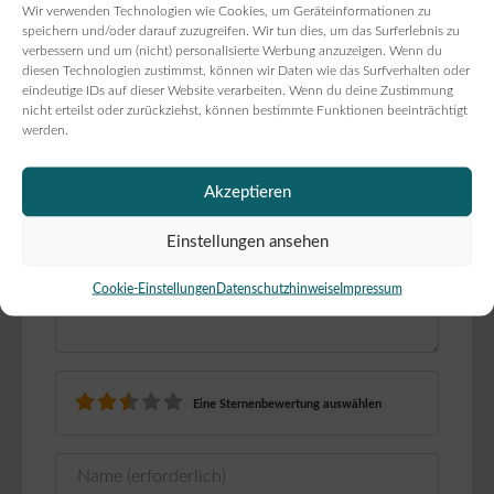
Wir verwenden Technologien wie Cookies, um Geräteinformationen zu
speichern und/oder darauf zuzugreifen. Wir tun dies, um das Surferlebnis zu
Deine E-Mail-Adresse wird nicht
verbessern und um (nicht) personalisierte Werbung anzuzeigen. Wenn du
veröffentlicht.
diesen Technologien zustimmst, können wir Daten wie das Surfverhalten oder
eindeutige IDs auf dieser Website verarbeiten. Wenn du deine Zustimmung
nicht erteilst oder zurückziehst, können bestimmte Funktionen beeinträchtigt
Rezensionstext
werden.
Akzeptieren
Einstellungen ansehen
Cookie-Einstellungen
Datenschutzhinweise
Impressum
Eine Sternenbewertung auswählen
Name