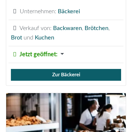
Unternehmen:
Bäckerei
Verkauf von:
Backwaren
,
Brötchen
,
Brot
und
Kuchen
Jetzt geöffnet
:
Zur Bäckerei
Verkauf von Brötchen,