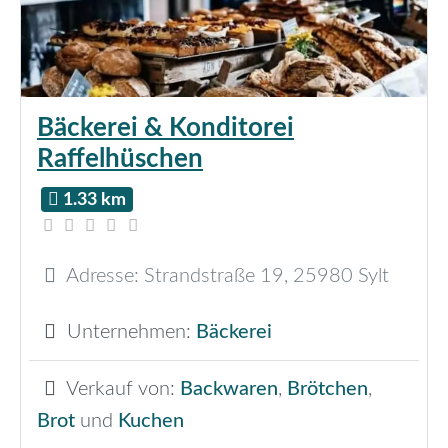
Bäckerei & Konditorei
Raffelhüschen
1.33 km
Adresse:
Strandstraße 19
,
25980
Sylt
Unternehmen:
Bäckerei
Verkauf von:
Backwaren
,
Brötchen
,
Brot
und
Kuchen