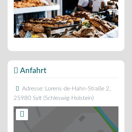
Anfahrt
Adresse:
Lorens-de-Hahn-Straße 2
,
25980
Sylt
(
Schleswig-Holstein
)