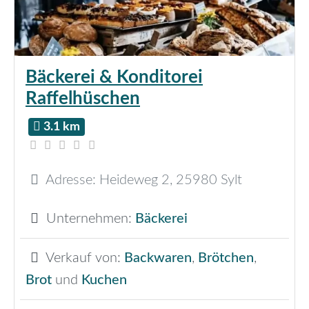
Bäckerei & Konditorei
Raffelhüschen
3.1 km
Adresse:
Heideweg 2
,
25980
Sylt
Unternehmen:
Bäckerei
Verkauf von:
Backwaren
,
Brötchen
,
Brot
und
Kuchen