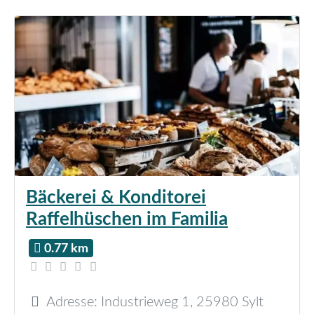
Bäckerei & Konditorei
Raffelhüschen im Familia
0.77 km
Adresse:
Industrieweg 1
,
25980
Sylt