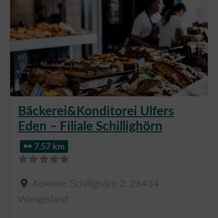
Bäckerei&Konditorei Ulfers
Eden – Filiale Schillighörn
7.57 km
Adresse:
Schillighörn 2
,
26434
Wangerland