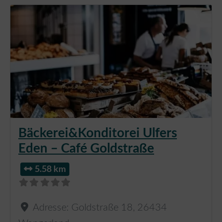
Bäckerei&Konditorei Ulfers
Eden – Café Goldstraße
5.58 km
Adresse:
Goldstraße 18
,
26434