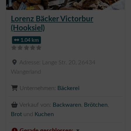
Lorenz Bäcker Victorbur
(Hooksiel)
1.04 km
Adresse:
Lange Str. 20
,
26434
Wangerland
Unternehmen:
Bäckerei
Verkauf von:
Backwaren
,
Brötchen
,
Brot
und
Kuchen