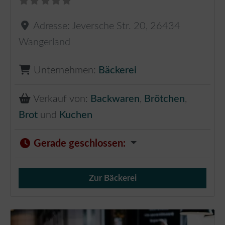
Adresse:
Jeversche Str. 20
,
26434
Wangerland
Unternehmen:
Bäckerei
Verkauf von:
Backwaren
,
Brötchen
,
Brot
und
Kuchen
Gerade geschlossen
:
Zur Bäckerei
Verkauf von Brötchen,