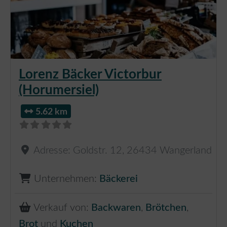
Lorenz Bäcker Victorbur
(Horumersiel)
5.62 km
Adresse:
Goldstr. 12
,
26434
Wangerland
Unternehmen:
Bäckerei
Verkauf von:
Backwaren
,
Brötchen
,
Brot
und
Kuchen