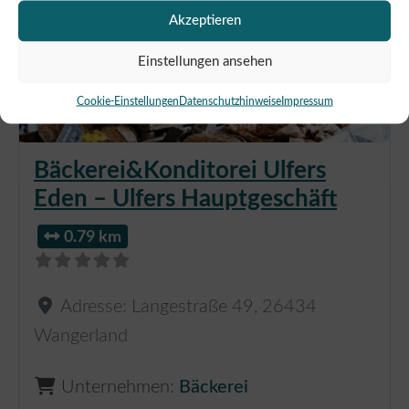
Akzeptieren
Einstellungen ansehen
Cookie-Einstellungen
Datenschutzhinweise
Impressum
Bäckerei&Konditorei Ulfers
Eden – Ulfers Hauptgeschäft
0.79 km
Adresse:
Langestraße 49
,
26434
Wangerland
Unternehmen:
Bäckerei