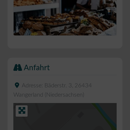
Anfahrt
Adresse:
Bäderstr. 3
,
26434
Wangerland
(
Niedersachsen
)