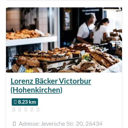
Lorenz Bäcker Victorbur
(Hohenkirchen)
8.23 km
Adresse:
Jeversche Str. 20
,
26434