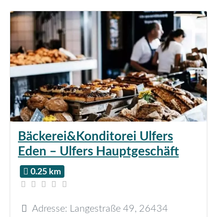
Bäckerei&Konditorei Ulfers
Eden – Ulfers Hauptgeschäft
0.25 km
Adresse:
Langestraße 49
,
26434