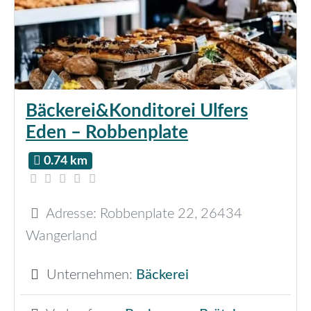
Bäckerei&Konditorei Ulfers
Eden – Robbenplate
0.74 km
Adresse:
Robbenplate 22
,
26434
Wangerland
Unternehmen:
Bäckerei