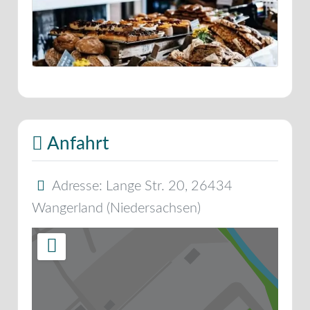
Anfahrt
Adresse:
Lange Str. 20
,
26434
Wangerland
(
Niedersachsen
)