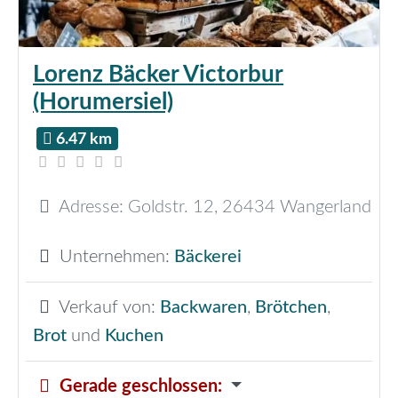
Lorenz Bäcker Victorbur
(Horumersiel)
6.47 km
Adresse:
Goldstr. 12
,
26434
Wangerland
Unternehmen:
Bäckerei
Verkauf von:
Backwaren
,
Brötchen
,
Brot
und
Kuchen
Gerade geschlossen
: