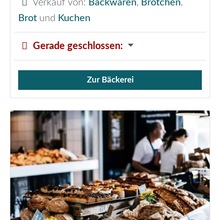
Verkauf von:
Backwaren
,
Brötchen
,
Brot
und
Kuchen
Gerade geschlossen
:
Zur Bäckerei
Verkauf von Brötchen,