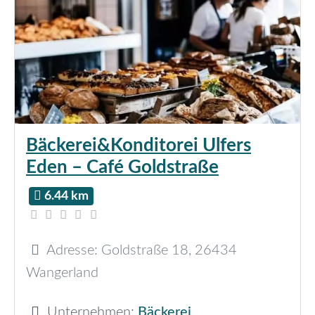
Bäckerei&Konditorei Ulfers
Eden – Café Goldstraße
6.44 km
Adresse:
Goldstraße 18
,
26434
Wangerland
Unternehmen:
Bäckerei