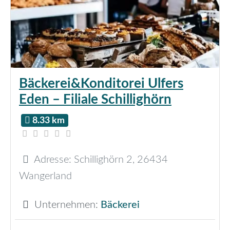
Bäckerei&Konditorei Ulfers
Eden – Filiale Schillighörn
8.33 km
Adresse:
Schillighörn 2
,
26434
Wangerland
Unternehmen:
Bäckerei