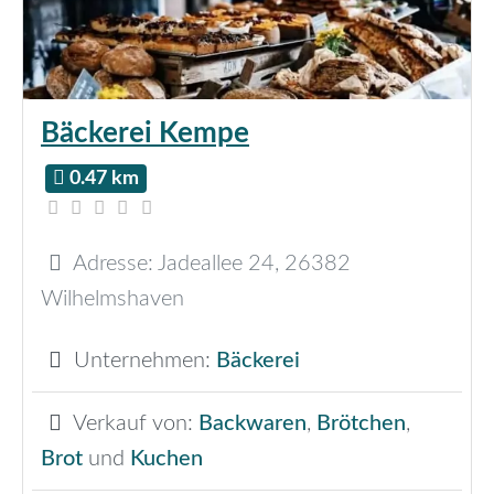
Bäckerei Kempe
0.47 km
Adresse:
Jadeallee 24
,
26382
Wilhelmshaven
Unternehmen:
Bäckerei
Verkauf von:
Backwaren
,
Brötchen
,
Brot
und
Kuchen