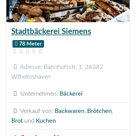
Stadtbäckerei Siemens
78 Meter
Adresse:
Bahnhofsstr. 1
,
26382
Wilhelmshaven
Unternehmen:
Bäckerei
Verkauf von:
Backwaren
,
Brötchen
,
Brot
und
Kuchen