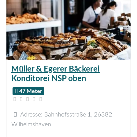
Müller & Egerer Bäckerei
Konditorei NSP oben
47 Meter
Adresse:
Bahnhofsstraße 1
,
26382
Wilhelmshaven