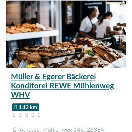
Müller & Egerer Bäckerei
Konditorei REWE Mühlenweg
WHV
1.12 km
Adresse:
Mühlenweg 146
,
26384