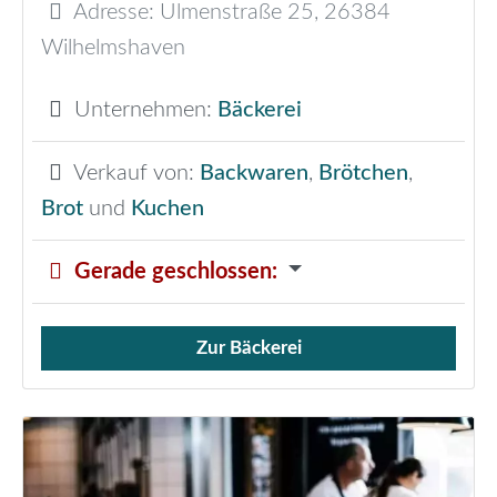
Adresse:
Ulmenstraße 25
,
26384
Wilhelmshaven
Unternehmen:
Bäckerei
Verkauf von:
Backwaren
,
Brötchen
,
Brot
und
Kuchen
Gerade geschlossen
:
Zur Bäckerei
Verkauf von Brötchen,