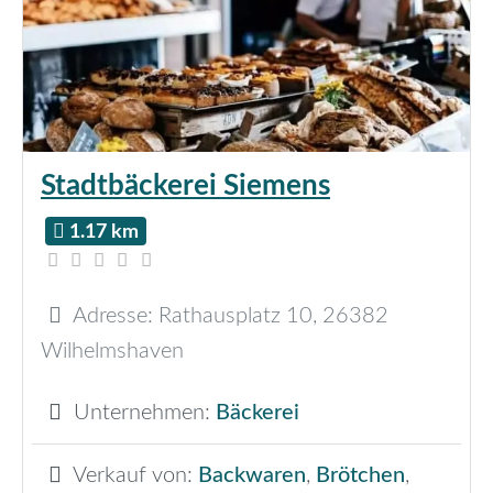
Stadtbäckerei Siemens
1.17 km
Adresse:
Rathausplatz 10
,
26382
Wilhelmshaven
Unternehmen:
Bäckerei
Verkauf von:
Backwaren
,
Brötchen
,