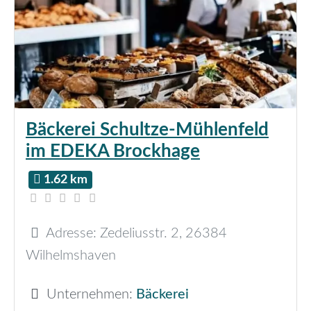
Bäckerei Schultze-Mühlenfeld
im EDEKA Brockhage
1.62 km
Adresse:
Zedeliusstr. 2
,
26384
Wilhelmshaven
Unternehmen:
Bäckerei