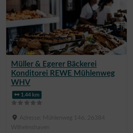
Müller & Egerer Bäckerei
Konditorei REWE Mühlenweg
WHV
1.44 km
Adresse:
Mühlenweg 146
,
26384
Wilhelmshaven