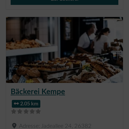
Verkauf von Brötchen,
Bäckerei Kempe
2.05 km
Adresse:
Jadeallee 24
,
26382