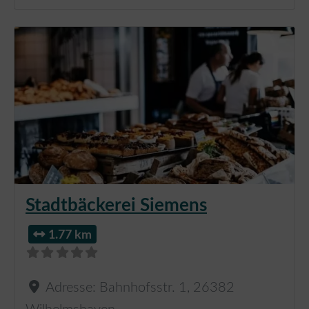
Stadtbäckerei Siemens
1.77 km
Adresse:
Bahnhofsstr. 1
,
26382