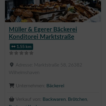
Müller & Egerer Bäckerei
Konditorei Marktstraße
1.55 km
Adresse:
Marktstraße 58
,
26382
Wilhelmshaven
Unternehmen:
Bäckerei
Verkauf von:
Backwaren
,
Brötchen
,