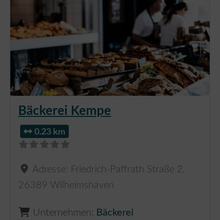
Bäckerei Kempe
0.23 km
Adresse:
Friedrich-Paffrath Straße 2
,
26389
Wilhelmshaven
Unternehmen:
Bäckerei