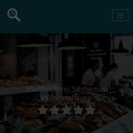
Stadtbäckerei Siemens in
Wilhelmshaven