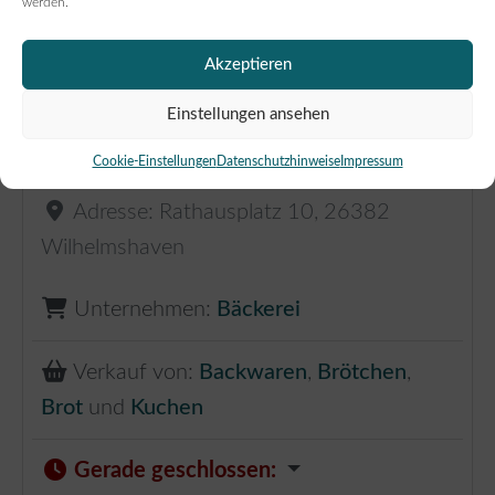
werden.
Akzeptieren
Stadtbäckerei Siemens
Einstellungen ansehen
0.94 km
Cookie-Einstellungen
Datenschutzhinweise
Impressum
Adresse:
Rathausplatz 10
,
26382
Wilhelmshaven
Unternehmen:
Bäckerei
Verkauf von:
Backwaren
,
Brötchen
,
Brot
und
Kuchen
Gerade geschlossen
: