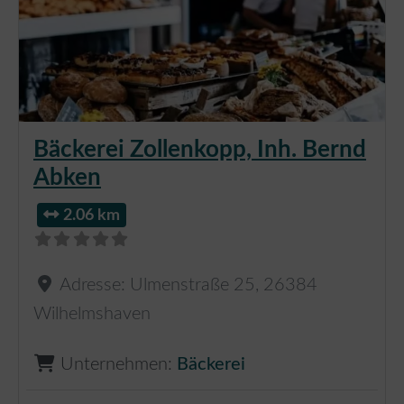
Bäckerei Zollenkopp, Inh. Bernd
Abken
2.06 km
Adresse:
Ulmenstraße 25
,
26384
Wilhelmshaven
Unternehmen:
Bäckerei