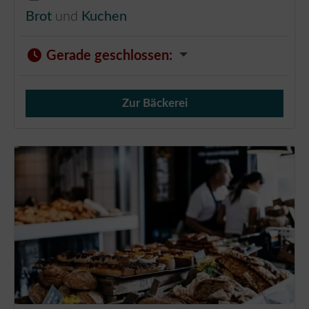
Brot
und
Kuchen
Gerade geschlossen
:
Zur Bäckerei
Verkauf von Brötchen,