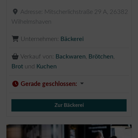
Adresse:
Mitscherlichstraße 29 A
,
26382
Wilhelmshaven
Unternehmen:
Bäckerei
Verkauf von:
Backwaren
,
Brötchen
,
Brot
und
Kuchen
Gerade geschlossen
:
Zur Bäckerei
Verkauf von Brötchen,