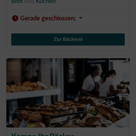
Brot
und
Kuchen
Gerade geschlossen
:
Zur Bäckerei
Verkauf von Brötchen,