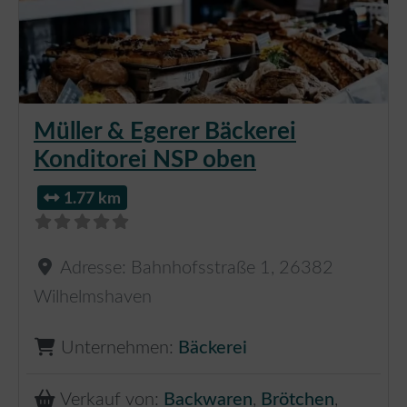
Müller & Egerer Bäckerei
Konditorei NSP oben
1.77 km
Adresse:
Bahnhofsstraße 1
,
26382
Wilhelmshaven
Unternehmen:
Bäckerei
Verkauf von:
Backwaren
,
Brötchen
,