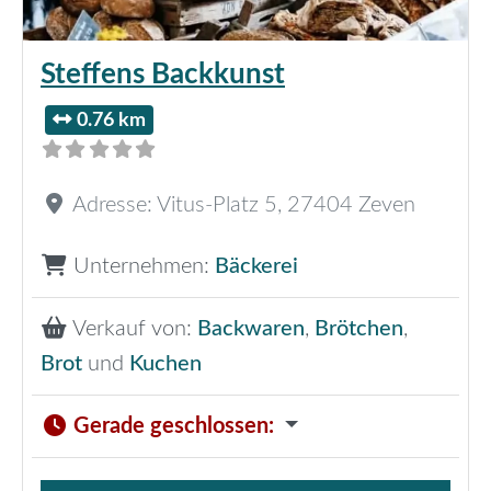
Steffens Backkunst
0.76 km
Adresse:
Vitus-Platz 5
,
27404
Zeven
Unternehmen:
Bäckerei
Verkauf von:
Backwaren
,
Brötchen
,
Brot
und
Kuchen
Gerade geschlossen
: