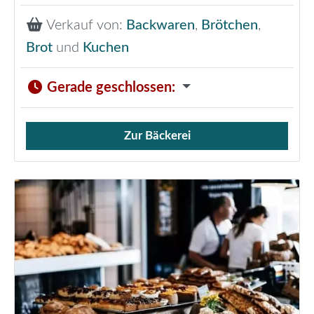
Verkauf von:
Backwaren
,
Brötchen
,
Brot
und
Kuchen
Gerade geschlossen
:
Zur Bäckerei
Verkauf von Brötchen,