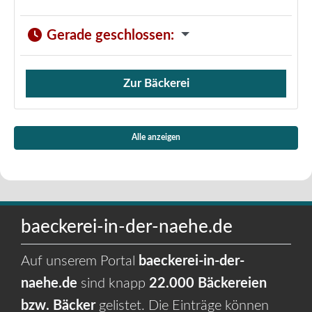
Gerade geschlossen
:
Zur Bäckerei
Verkauf von Brötchen,
Alle anzeigen
baeckerei-in-der-naehe.de
Auf unserem Portal
baeckerei-in-der-
naehe.de
sind knapp
22.000 Bäckereien
bzw. Bäcker
gelistet. Die Einträge können