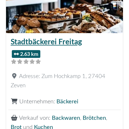
Stadtbäckerei Freitag
2.63 km
Adresse:
Zum Hochkamp 1
,
27404
Zeven
Unternehmen:
Bäckerei
Verkauf von:
Backwaren
,
Brötchen
,
Brot
und
Kuchen