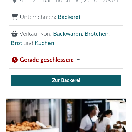
Adresse:
Bahnhofstr. 50
,
27404
Zeven
Unternehmen:
Bäckerei
Verkauf von:
Backwaren
,
Brötchen
,
Brot
und
Kuchen
Gerade geschlossen
:
Zur Bäckerei
Verkauf von Brötchen,