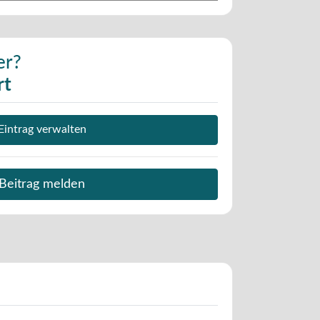
er?
rt
Eintrag verwalten
Beitrag melden