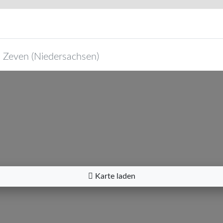
4
Zeven
(
Niedersachsen
)
Karte laden