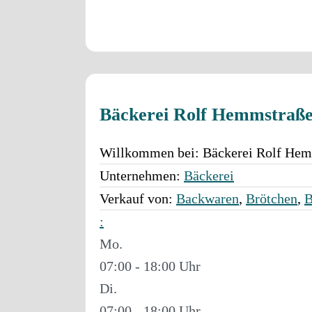
Bäckerei Rolf Hemmstraß
Willkommen bei:
Bäckerei Rolf He
Unternehmen:
Bäckerei
Verkauf von:
Backwaren
,
Brötchen
,
B
:
Mo.
07:00 - 18:00
Di.
07:00 - 18:00