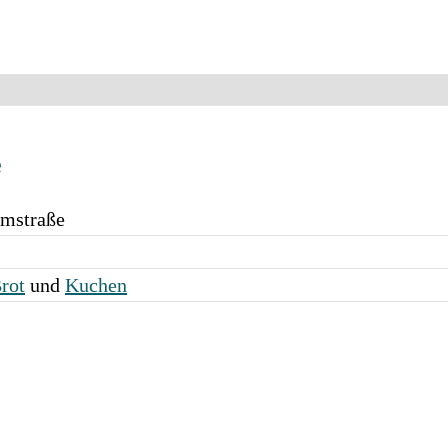
e
mmstraße
rot
und
Kuchen