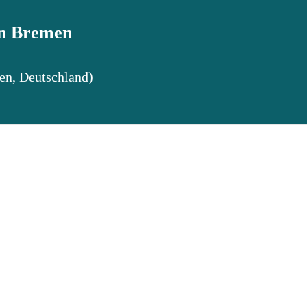
in Bremen
en
,
Deutschland
)