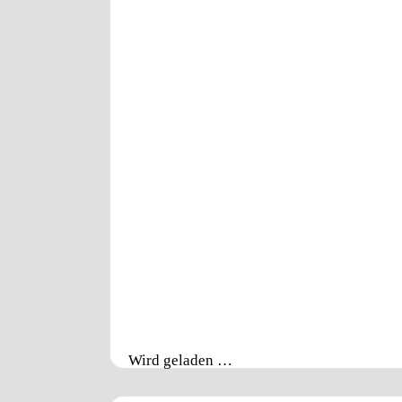
Wird geladen …