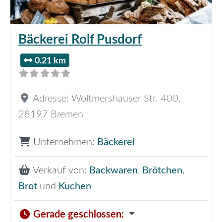
Bäckerei Rolf Pusdorf
0.21 km
Adresse:
Woltmershauser Str. 400
,
28197
Bremen
Unternehmen:
Bäckerei
Verkauf von:
Backwaren
,
Brötchen
,
Brot
und
Kuchen
Gerade geschlossen
: