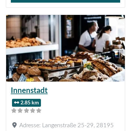
Innenstadt
2.85 km
Adresse:
Langenstraße 25-29
,
28195