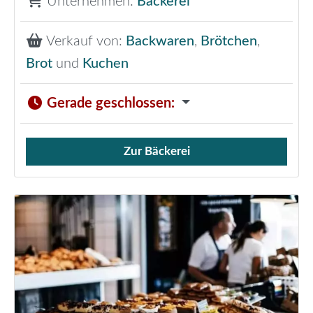
Unternehmen:
Bäckerei
Verkauf von:
Backwaren
,
Brötchen
,
Brot
und
Kuchen
Gerade geschlossen
:
Zur Bäckerei
Verkauf von Brötchen,