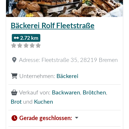
Bäckerei Rolf Fleetstraße
2.72 km
Adresse:
Fleetstraße 35
,
28219
Bremen
Unternehmen:
Bäckerei
Verkauf von:
Backwaren
,
Brötchen
,
Brot
und
Kuchen
Gerade geschlossen
: