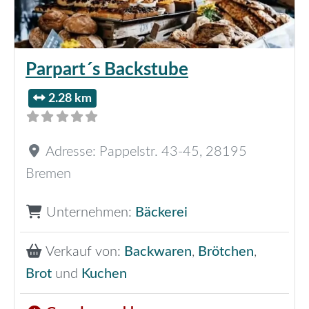
Parpart´s Backstube
2.28 km
Adresse:
Pappelstr. 43-45
,
28195
Bremen
Unternehmen:
Bäckerei
Verkauf von:
Backwaren
,
Brötchen
,
Brot
und
Kuchen