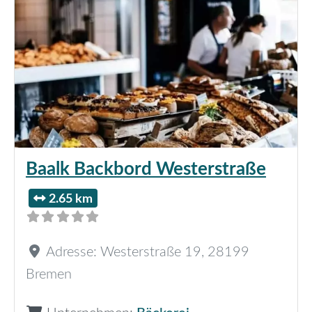
Baalk Backbord Westerstraße
2.65 km
Adresse:
Westerstraße 19
,
28199
Bremen