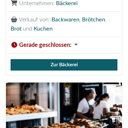
Unternehmen:
Bäckerei
Verkauf von:
Backwaren
,
Brötchen
,
Brot
und
Kuchen
Gerade geschlossen
:
Zur Bäckerei
Verkauf von Brötchen,