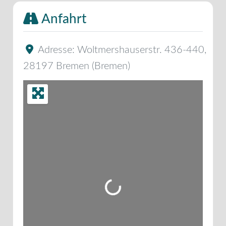
Anfahrt
Adresse:
Woltmershauserstr. 436-440
,
28197
Bremen
(
Bremen
)
Wird geladen …