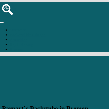
Startseite
Bäckerei hinzufügen
Anmelden
Registrierung
Bremen
Parpart´s Backstube in Bremen