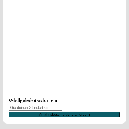
Wird geladen …
Gib deinen Standort ein.
Anfahrtsbeschreibung anfordern