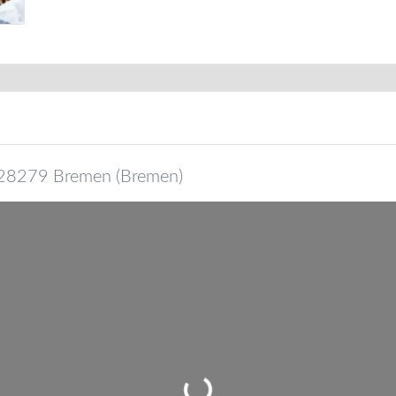
28279
Bremen
(
Bremen
)
Wird geladen …