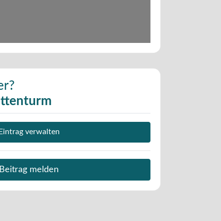
er?
attenturm
Eintrag verwalten
Beitrag melden