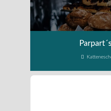
Parpart´
Kattenesc