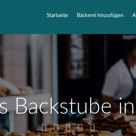
Startseite
Bäckerei hinzufügen
A
´s Backstube i