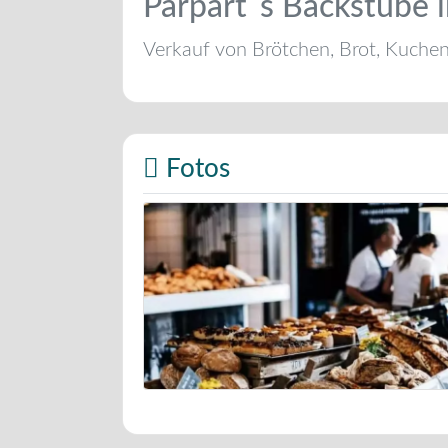
Parpart´s Backstube 
Verkauf von Brötchen, Brot, Kuche
Fotos
Bäckerei Musterbild