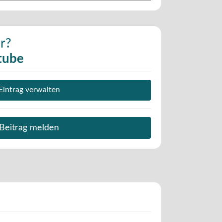
r?
tube
Eintrag verwalten
Beitrag melden