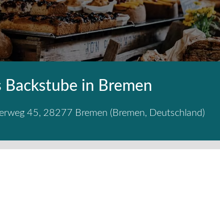
s Backstube in Bremen
herweg 45
,
28277
Bremen
(
Bremen
,
Deutschland
)