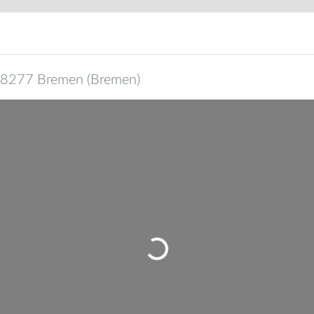
8277
Bremen
(
Bremen
)
Wird geladen …