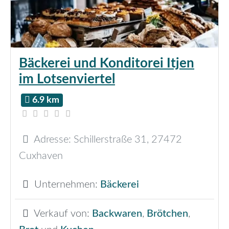
Bäckerei und Konditorei Itjen
im Lotsenviertel
6.9 km
Adresse:
Schillerstraße 31
,
27472
Cuxhaven
Unternehmen:
Bäckerei
Verkauf von:
Backwaren
,
Brötchen
,