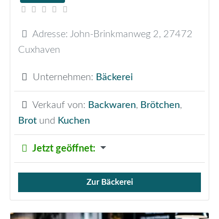
Adresse:
John-Brinkmanweg 2
,
27472
Cuxhaven
Unternehmen:
Bäckerei
Verkauf von:
Backwaren
,
Brötchen
,
Brot
und
Kuchen
Jetzt geöffnet
:
Zur Bäckerei
Verkauf von Brötchen,