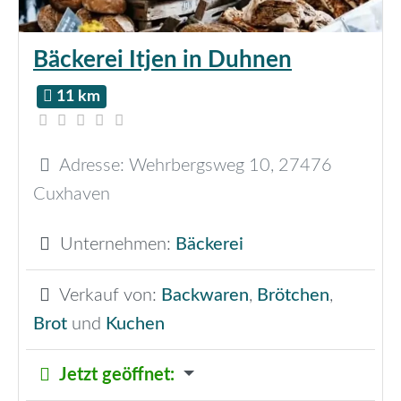
Bäckerei Itjen in Duhnen
11 km
Adresse:
Wehrbergsweg 10
,
27476
Cuxhaven
Unternehmen:
Bäckerei
Verkauf von:
Backwaren
,
Brötchen
,
Brot
und
Kuchen
Jetzt geöffnet
: