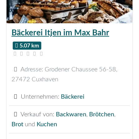
Bäckerei Itjen im Max Bahr
5.07 km
Adresse:
Grodener Chaussee 56-58
,
27472
Cuxhaven
Unternehmen:
Bäckerei
Verkauf von:
Backwaren
,
Brötchen
,
Brot
und
Kuchen