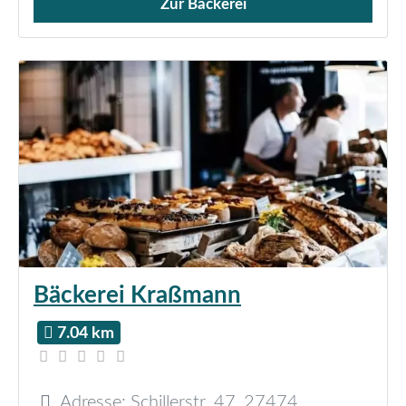
Zur Bäckerei
Verkauf von Brötchen,
Bäckerei Kraßmann
7.04 km
Adresse:
Schillerstr. 47
,
27474