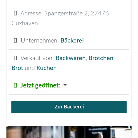
Adresse:
Spangerstraße 2
,
27476
Cuxhaven
Unternehmen:
Bäckerei
Verkauf von:
Backwaren
,
Brötchen
,
Brot
und
Kuchen
Jetzt geöffnet
:
Zur Bäckerei
Verkauf von Brötchen,