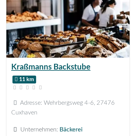
Kraßmanns Backstube
11 km
Adresse:
Wehrbergsweg 4-6
,
27476
Cuxhaven
Unternehmen:
Bäckerei