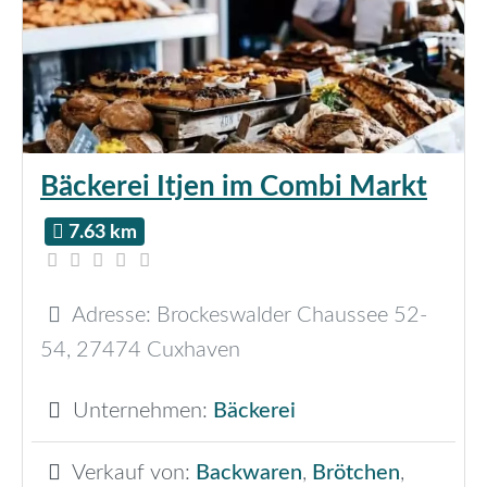
Bäckerei Itjen im Combi Markt
7.63 km
Adresse:
Brockeswalder Chaussee 52-
54
,
27474
Cuxhaven
Unternehmen:
Bäckerei
Verkauf von:
Backwaren
,
Brötchen
,