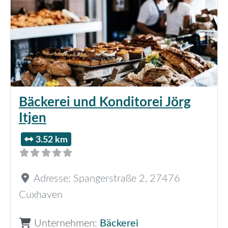
Bäckerei und Konditorei Jörg
Itjen
3.52 km
Adresse:
Spangerstraße 2
,
27476
Cuxhaven
Unternehmen:
Bäckerei