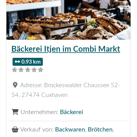
Bäckerei Itjen im Combi Markt
0.93 km
Adresse:
Brockeswalder Chaussee 52-
54
,
27474
Cuxhaven
Unternehmen:
Bäckerei
Verkauf von:
Backwaren
,
Brötchen
,