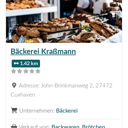
Bäckerei Kraßmann
1.42 km
Adresse:
John-Brinkmanweg 2
,
27472
Cuxhaven
Unternehmen:
Bäckerei
Verkauf von:
Backwaren
,
Brötchen
,