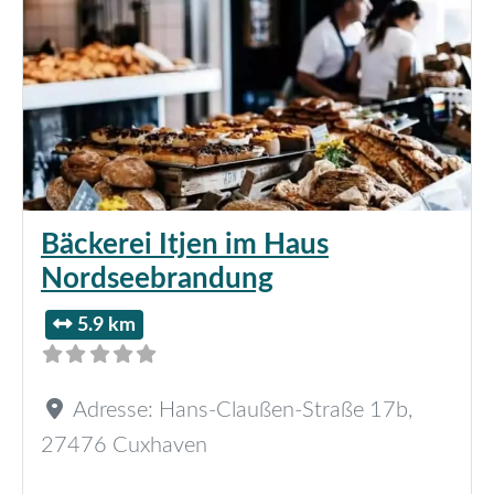
Bäckerei Itjen im Haus
Nordseebrandung
5.9 km
Adresse:
Hans-Claußen-Straße 17b
,
27476
Cuxhaven