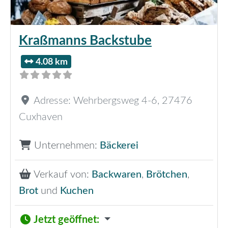
Kraßmanns Backstube
4.08 km
Adresse:
Wehrbergsweg 4-6
,
27476
Cuxhaven
Unternehmen:
Bäckerei
Verkauf von:
Backwaren
,
Brötchen
,
Brot
und
Kuchen
Jetzt geöffnet
: