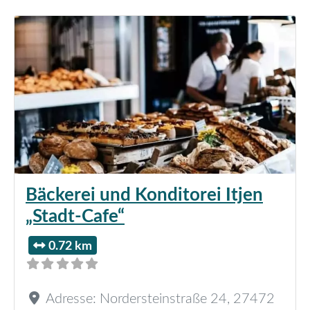
Bäckerei und Konditorei Itjen
„Stadt-Cafe“
0.72 km
Adresse:
Nordersteinstraße 24
,
27472