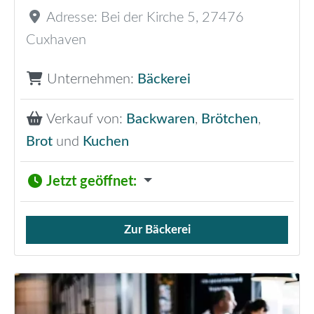
Adresse:
Bei der Kirche 5
,
27476
Cuxhaven
Unternehmen:
Bäckerei
Verkauf von:
Backwaren
,
Brötchen
,
Brot
und
Kuchen
Jetzt geöffnet
:
Zur Bäckerei
Verkauf von Brötchen,