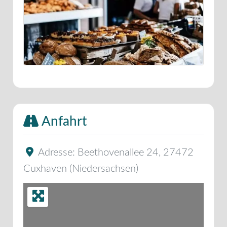
Anfahrt
Adresse:
Beethovenallee 24
,
27472
Cuxhaven
(
Niedersachsen
)