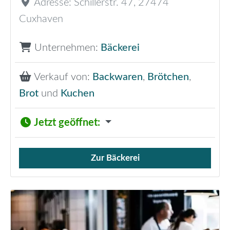
Adresse:
Schillerstr. 47
,
27474
Cuxhaven
Unternehmen:
Bäckerei
Verkauf von:
Backwaren
,
Brötchen
,
Brot
und
Kuchen
Jetzt geöffnet
:
Zur Bäckerei
Verkauf von Brötchen,