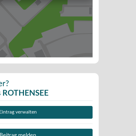
er?
ms ROTHENSEE
Eintrag verwalten
Beitrag melden