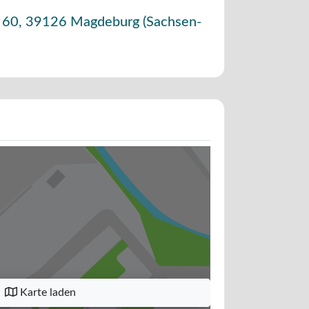
 60
,
39126
Magdeburg
(
Sachsen-
Karte laden