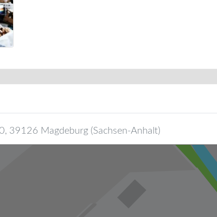
0
,
39126
Magdeburg
(
Sachsen-Anhalt
)