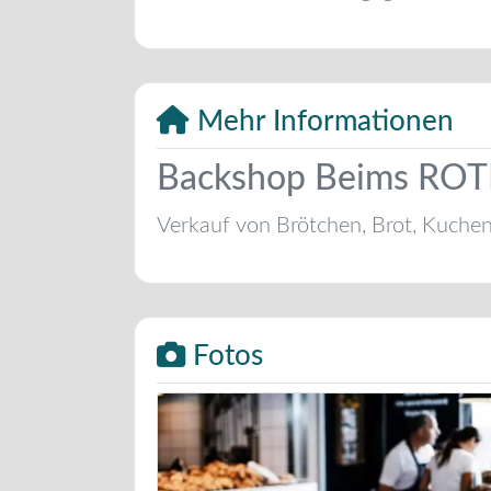
Mehr Informationen
Backshop Beims ROT
Verkauf von Brötchen, Brot, Kuche
Fotos