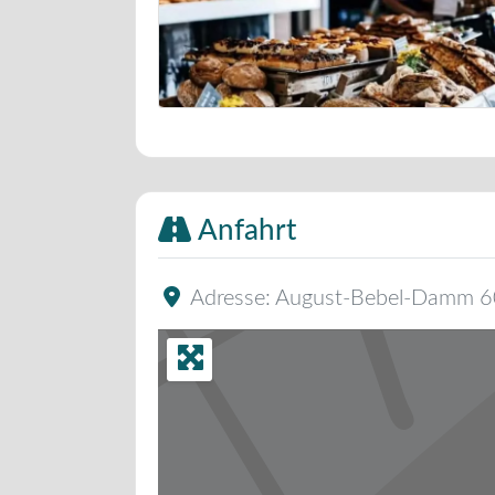
Bäckerei Musterbild
Anfahrt
Adresse:
August-Bebel-Damm 6