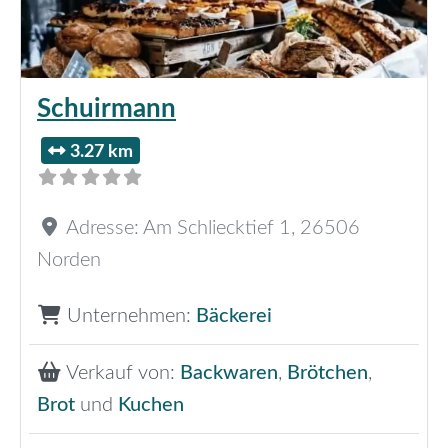
Schuirmann
3.27 km
Adresse:
Am Schliecktief 1
,
26506
Norden
Unternehmen:
Bäckerei
Verkauf von:
Backwaren
,
Brötchen
,
Brot
und
Kuchen