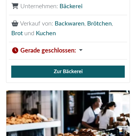
Unternehmen:
Bäckerei
Verkauf von:
Backwaren
,
Brötchen
,
Brot
und
Kuchen
Gerade geschlossen
:
Zur Bäckerei
Verkauf von Brötchen,