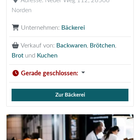
Adresse:
Neuer Weg 112
,
26506
Norden
Unternehmen:
Bäckerei
Verkauf von:
Backwaren
,
Brötchen
,
Brot
und
Kuchen
Gerade geschlossen
:
Zur Bäckerei
Verkauf von Brötchen,