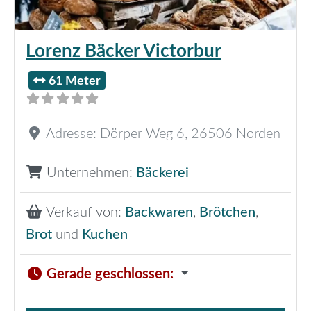
Lorenz Bäcker Victorbur
61 Meter
Adresse:
Dörper Weg 6
,
26506
Norden
Unternehmen:
Bäckerei
Verkauf von:
Backwaren
,
Brötchen
,
Brot
und
Kuchen
Gerade geschlossen
: