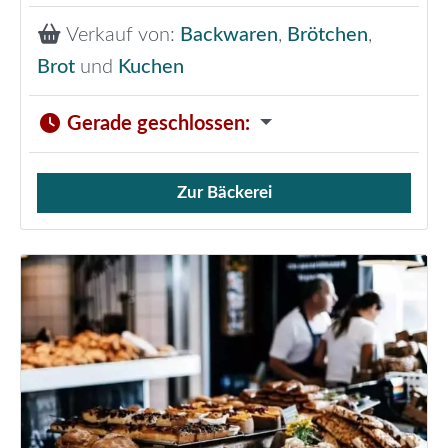
Verkauf von:
Backwaren
,
Brötchen
,
Brot
und
Kuchen
Gerade geschlossen
:
Zur Bäckerei
Verkauf von Brötchen,