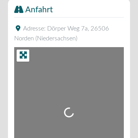
Anfahrt
Adresse:
Dörper Weg 7a
,
26506
Norden
(
Niedersachsen
)
Wird geladen …