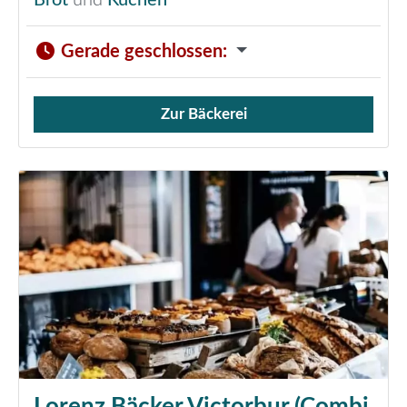
Brot
und
Kuchen
Gerade geschlossen
:
Zur Bäckerei
Verkauf von Brötchen,
Lorenz Bäcker Victorbur (Combi