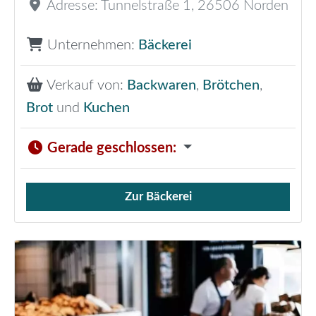
Adresse:
Tunnelstraße 1
,
26506
Norden
Unternehmen:
Bäckerei
Verkauf von:
Backwaren
,
Brötchen
,
Brot
und
Kuchen
Gerade geschlossen
:
Zur Bäckerei
Verkauf von Brötchen,