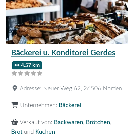
Bäckerei u. Konditorei Gerdes
4.57 km
Adresse:
Neuer Weg 62
,
26506
Norden
Unternehmen:
Bäckerei
Verkauf von:
Backwaren
,
Brötchen
,
Brot
und
Kuchen