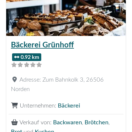
Bäckerei Grünhoff
0.92 km
Adresse:
Zum Bahnkolk 3
,
26506
Norden
Unternehmen:
Bäckerei
Verkauf von:
Backwaren
,
Brötchen
,