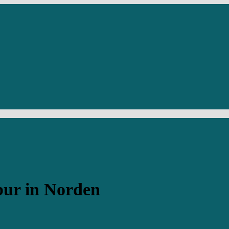
bur in Norden