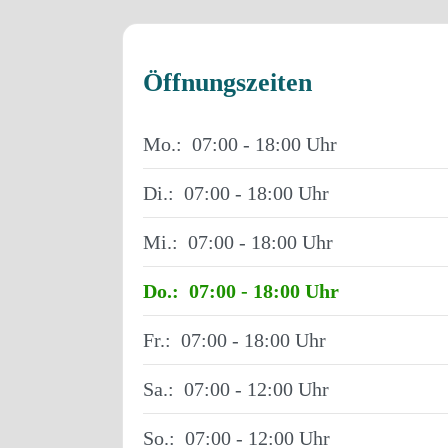
Öffnungszeiten
Mo.:
07:00 - 18:00
Di.:
07:00 - 18:00
Mi.:
07:00 - 18:00
Do.:
07:00 - 18:00
Fr.:
07:00 - 18:00
Sa.:
07:00 - 12:00
So.:
07:00 - 12:00