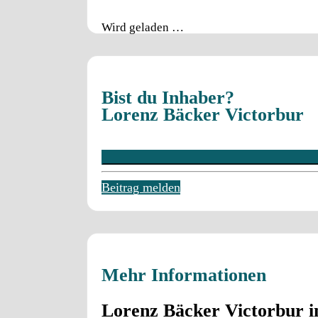
Wird geladen …
Bist du Inhaber?
Lorenz Bäcker Victorbur
Beitrag melden
Mehr Informationen
Lorenz Bäcker Victorbur 