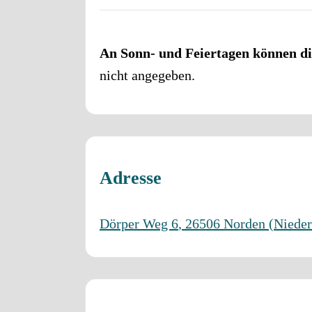
An Sonn- und Feiertagen können di
nicht angegeben.
Adresse
Dörper Weg 6
,
26506
Norden
(
Nieder