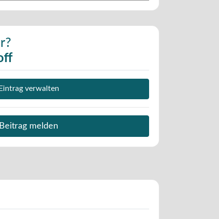
r?
off
Eintrag verwalten
Beitrag melden