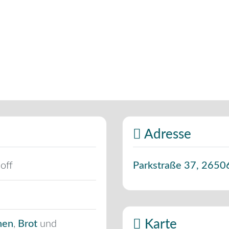
Adresse
off
Parkstraße 37
,
2650
Karte
hen
,
Brot
und