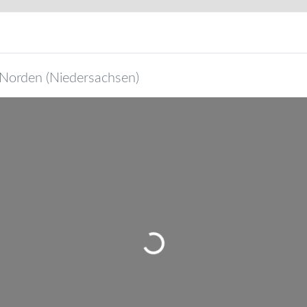
Norden
(
Niedersachsen
)
Wird geladen …