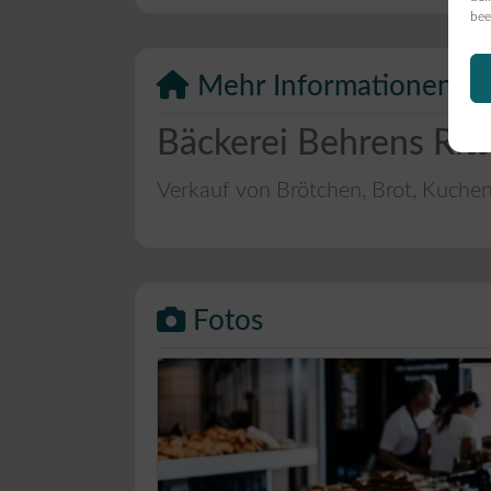
bee
Mehr Informationen
Bäckerei Behrens Rit
Verkauf von Brötchen, Brot, Kuche
Fotos