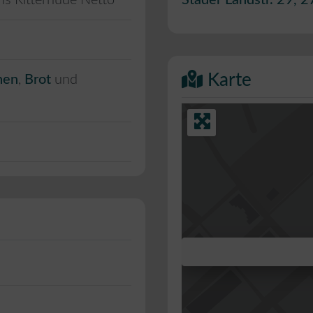
ns Ritterhude Netto
Stader Landstr. 29
,
2
Karte
hen
,
Brot
und