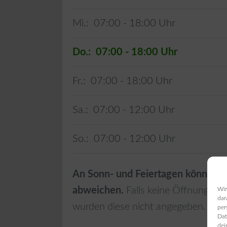
Mi.:
07:00 - 18:00
Do.:
07:00 - 18:00
Fr.:
07:00 - 18:00
Sa.:
07:00 - 12:00
So.:
07:00 - 12:00
An Sonn- und Feiertagen können d
abweichen.
Falls keine Öffnungszei
Wir
dar
wurden diese nicht angegeben.
per
Dat
dei