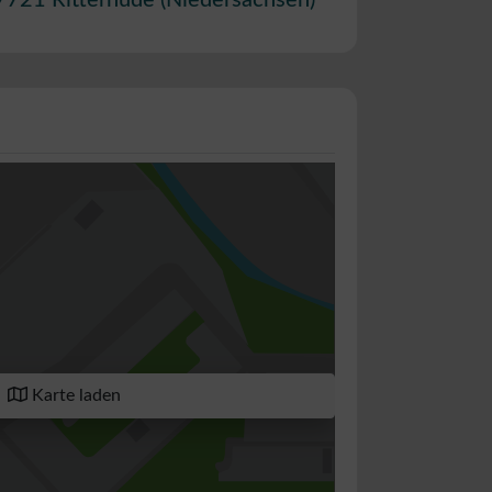
7721
Ritterhude
(
Niedersachsen
)
Karte laden