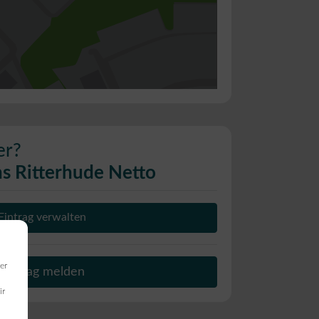
er?
s Ritterhude Netto
Eintrag verwalten
er
Beitrag melden
ir