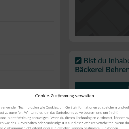
Bist du Inhab
Bäckerei Behren
Cookie-Zustimmung verwalten
ie Öffnungszeiten
ten angezeigt werden,
 verwenden Technologien wie Cookies, um Geräteinformationen zu speichern und/od
auf zuzugreifen. Wir tun dies, um das Surferlebnis zu verbessern und um (nicht)
sonalisierte Werbung anzuzeigen. Wenn du diesen Technologien zustimmst, können w
en wie das Surfverhalten oder eindeutige IDs auf dieser Website verarbeiten. Wenn du
ne Zustimmung nicht erteilst oder zurückziehst, können bestimmte Funktionen