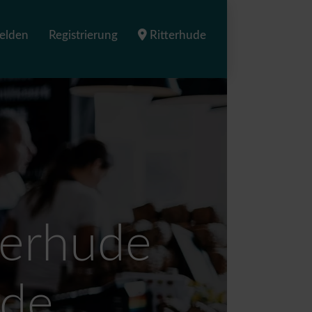
elden
Registrierung
Ritterhude
terhude
ude