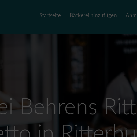
Startseite
Bäckerei hinzufügen
Anm
ei Behrens Rit
tto in Ritterh