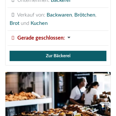
Unternehmen:
Bäckerei
Verkauf von:
Backwaren
,
Brötchen
,
Brot
und
Kuchen
Gerade geschlossen
:
Zur Bäckerei
Verkauf von Brötchen,