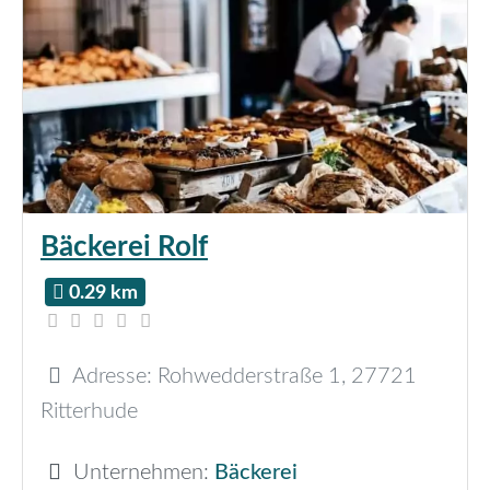
Bäckerei Rolf
0.29 km
Adresse:
Rohwedderstraße 1
,
27721
Ritterhude
Unternehmen:
Bäckerei