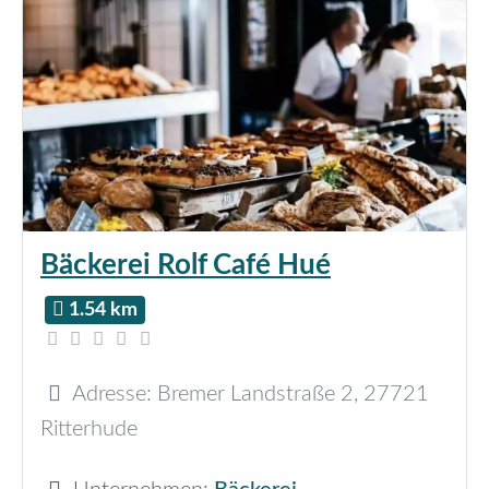
Bäckerei Rolf Café Hué
1.54 km
Adresse:
Bremer Landstraße 2
,
27721
Ritterhude