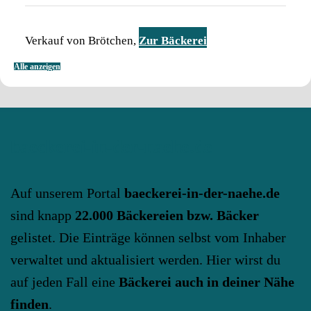
Verkauf von Brötchen,
Zur Bäckerei
Alle anzeigen
baeckerei-in-der-naehe.de
Auf unserem Portal
baeckerei-in-der-naehe.de
sind knapp
22.000 Bäckereien bzw. Bäcker
gelistet. Die Einträge können selbst vom Inhaber
verwaltet und aktualisiert werden. Hier wirst du
auf jeden Fall eine
Bäckerei auch in deiner Nähe
finden
.