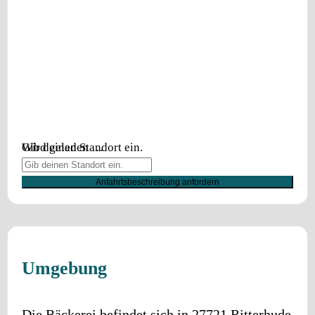
Wird geladen …
Gib deinen Standort ein.
Anfahrtsbeschreibung anfordern
Umgebung
Die Bäckerei befindet sich in
27721
Ritterhude
.