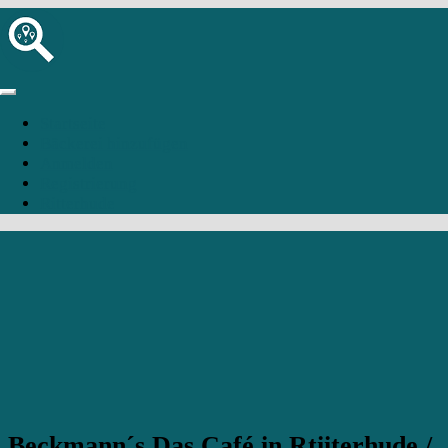
Startseite
Bäckerei hinzufügen
Anmelden
Registrierung
Ritterhude
Beckmann´s Das Café in Rtiiterhude /