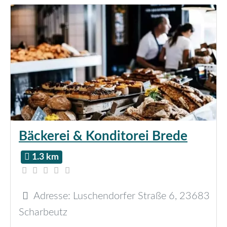
Bäckerei & Konditorei Brede
1.3 km
Adresse:
Luschendorfer Straße 6
,
23683
Scharbeutz