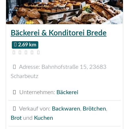
Bäckerei & Konditorei Brede
2.69 km
Adresse:
Bahnhofstraße 15
,
23683
Scharbeutz
Unternehmen:
Bäckerei
Verkauf von:
Backwaren
,
Brötchen
,
Brot
und
Kuchen