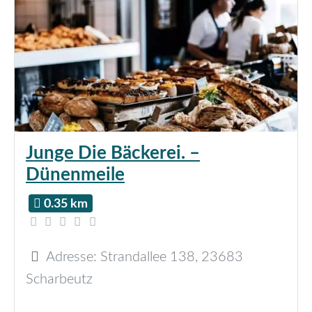
Junge Die Bäckerei. –
Dünenmeile
0.35 km
Adresse:
Strandallee 138
,
23683
Scharbeutz