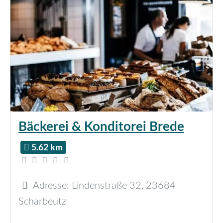
Bäckerei & Konditorei Brede
5.62 km
Adresse:
Lindenstraße 32
,
23684
Scharbeutz