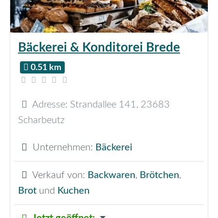
Bäckerei & Konditorei Brede
0.51 km
Adresse:
Strandallee 141
,
23683
Scharbeutz
Unternehmen:
Bäckerei
Verkauf von:
Backwaren
,
Brötchen
,
Brot
und
Kuchen