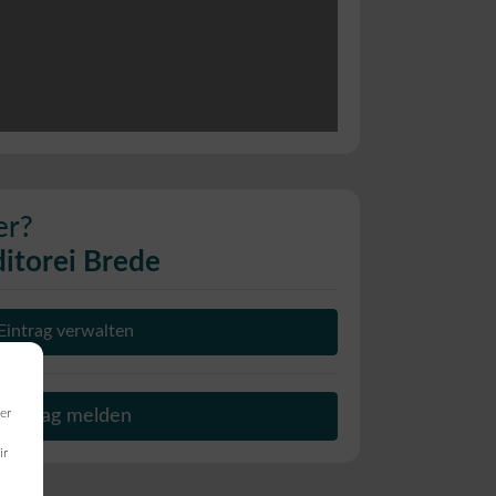
er?
itorei Brede
Eintrag verwalten
Beitrag melden
er
ir