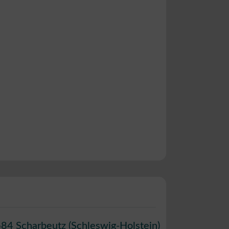
684
Scharbeutz
(
Schleswig-Holstein
)