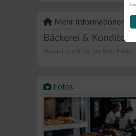
bee
Mehr Informationen
Bäckerei & Konditore
Verkauf von Brötchen, Brot, Kuche
Fotos