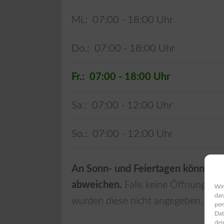
Mi.:
07:00 - 18:00
Do.:
07:00 - 18:00
Fr.:
07:00 - 18:00
Sa.:
07:00 - 12:00
So.:
07:00 - 12:00
An Sonn- und Feiertagen können d
abweichen.
Falls keine Öffnungszei
Wir
dar
wurden diese nicht angegeben.
per
Dat
dei