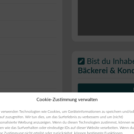
Bist du Inhab
Bäckerei & Kond
Cookie-Zustimmung verwalten
ie Öffnungszeiten
ten angezeigt werden,
 verwenden Technologien wie Cookies, um Geräteinformationen zu speichern und/od
auf zuzugreifen. Wir tun dies, um das Surferlebnis zu verbessern und um (nicht)
sonalisierte Werbung anzuzeigen. Wenn du diesen Technologien zustimmst, können w
en wie das Surfverhalten oder eindeutige IDs auf dieser Website verarbeiten. Wenn du
ne Zustimmung nicht erteilst oder zurückziehst, können bestimmte Funktionen