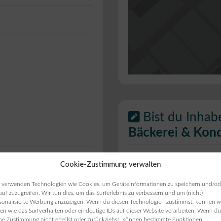
Bist du Inhab
Bäckerei & Kond
Cookie-Zustimmung verwalten
ie Öffnungszeiten
ten angezeigt werden,
 verwenden Technologien wie Cookies, um Geräteinformationen zu speichern und/od
auf zuzugreifen. Wir tun dies, um das Surferlebnis zu verbessern und um (nicht)
sonalisierte Werbung anzuzeigen. Wenn du diesen Technologien zustimmst, können w
en wie das Surfverhalten oder eindeutige IDs auf dieser Website verarbeiten. Wenn du
ne Zustimmung nicht erteilst oder zurückziehst, können bestimmte Funktionen