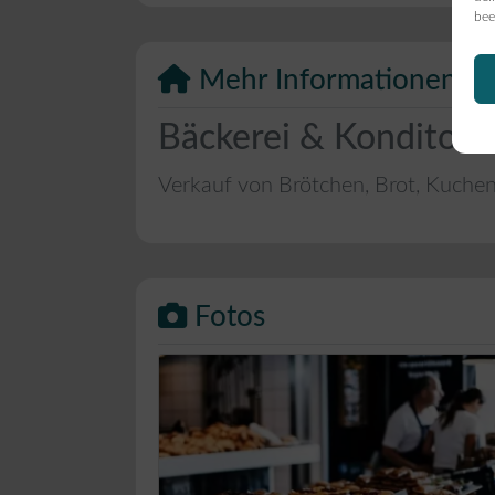
bee
Mehr Informationen
Bäckerei & Konditore
Verkauf von Brötchen, Brot, Kuche
Fotos