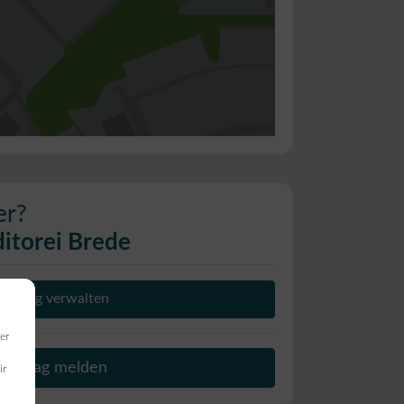
er?
itorei Brede
Eintrag verwalten
er
Beitrag melden
ir