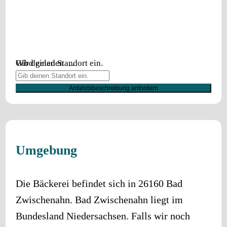
Wird geladen …
Gib deinen Standort ein.
Anfahrtsbeschreibung anfordern
Umgebung
Die Bäckerei befindet sich in
26160
Bad
Zwischenahn
.
Bad Zwischenahn
liegt im
Bundesland
Niedersachsen
. Falls wir noch