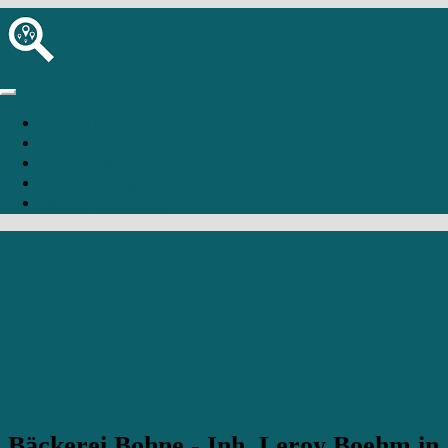
Startseite
Bäckerei hinzufügen
Anmelden
Registrierung
Bad Zwischenahn
Bäckerei Bohne - Inh. Leroy Boehm in