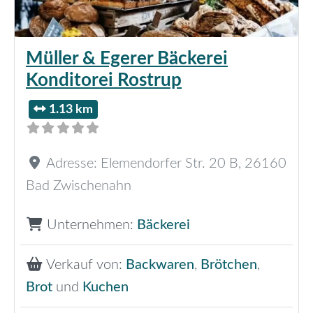
Müller & Egerer Bäckerei
Konditorei Rostrup
1.13 km
Adresse:
Elemendorfer Str. 20 B
,
26160
Bad Zwischenahn
Unternehmen:
Bäckerei
Verkauf von:
Backwaren
,
Brötchen
,
Brot
und
Kuchen