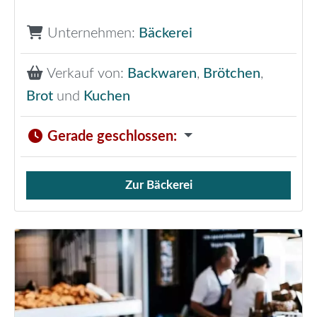
Unternehmen:
Bäckerei
Verkauf von:
Backwaren
,
Brötchen
,
Brot
und
Kuchen
Gerade geschlossen
:
Zur Bäckerei
Verkauf von Brötchen,