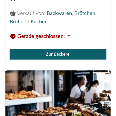
Verkauf von:
Backwaren
,
Brötchen
,
Brot
und
Kuchen
Gerade geschlossen
:
Zur Bäckerei
Verkauf von Brötchen,