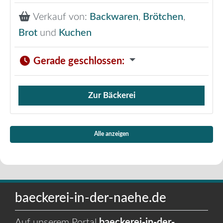
Verkauf von:
Backwaren
,
Brötchen
,
Brot
und
Kuchen
Gerade geschlossen
:
Zur Bäckerei
Verkauf von Brötchen,
Alle anzeigen
baeckerei-in-der-naehe.de
Auf unserem Portal
baeckerei-in-der-