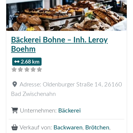
Bäckerei Bohne – Inh. Leroy
Boehm
2.68 km
Adresse:
Oldenburger Straße 14
,
26160
Bad Zwischenahn
Unternehmen:
Bäckerei
Verkauf von:
Backwaren
,
Brötchen
,