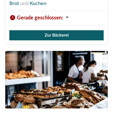
Brot
und
Kuchen
Gerade geschlossen
:
Zur Bäckerei
Verkauf von Brötchen,