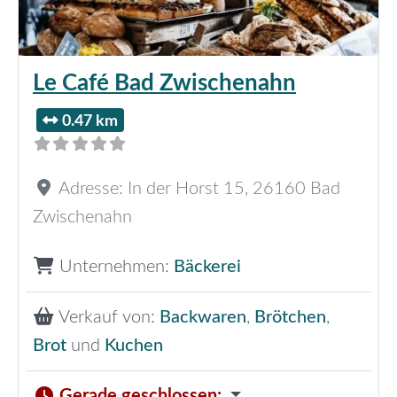
Le Café Bad Zwischenahn
0.47 km
Adresse:
In der Horst 15
,
26160
Bad
Zwischenahn
Unternehmen:
Bäckerei
Verkauf von:
Backwaren
,
Brötchen
,
Brot
und
Kuchen
Gerade geschlossen
: