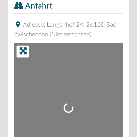
Anfahrt
Adresse:
Langenhof 24
,
26160
Bad
Zwischenahn
(
Niedersachsen
)
Wird geladen …