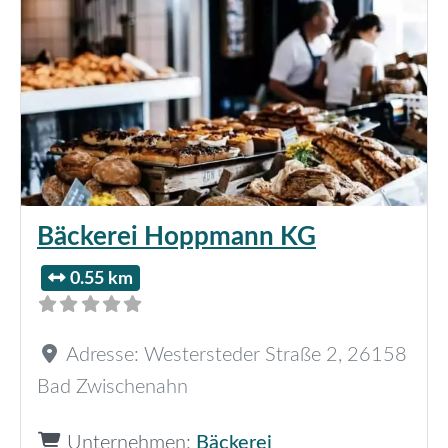
Bäckerei Hoppmann KG
0.55 km
Adresse:
Westersteder Straße 2
,
26158
Bad Zwischenahn
Unternehmen:
Bäckerei