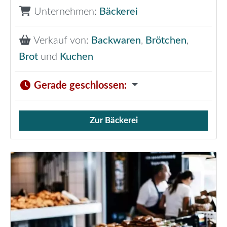
Unternehmen:
Bäckerei
Verkauf von:
Backwaren
,
Brötchen
,
Brot
und
Kuchen
Gerade geschlossen
:
Zur Bäckerei
Verkauf von Brötchen,