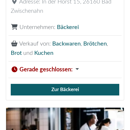
Adresse:
In der Horst 15
,
26160
Bad
Zwischenahn
Unternehmen:
Bäckerei
Verkauf von:
Backwaren
,
Brötchen
,
Brot
und
Kuchen
Gerade geschlossen
:
Zur Bäckerei
Verkauf von Brötchen,