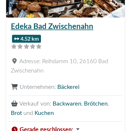
Edeka Bad Zwischenahn
4.52 km
Adresse:
Reihdamm 10
,
26160
Bad
Zwischenahn
Unternehmen:
Bäckerei
Verkauf von:
Backwaren
,
Brötchen
,
Brot
und
Kuchen
Gerade geschlossen
: