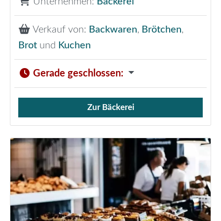
Unternehmen:
Bäckerei
Verkauf von:
Backwaren
,
Brötchen
,
Brot
und
Kuchen
Gerade geschlossen
:
Zur Bäckerei
Verkauf von Brötchen,