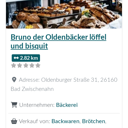
Bruno der Oldenbäcker löffel
und bisquit
2.82 km
Adresse:
Oldenburger Straße 31
,
26160
Bad Zwischenahn
Unternehmen:
Bäckerei
Verkauf von:
Backwaren
,
Brötchen
,