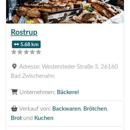
Rostrup
5.68 km
Adresse:
Westersteder Straße 3
,
26160
Bad Zwischenahn
Unternehmen:
Bäckerei
Verkauf von:
Backwaren
,
Brötchen
,
Brot
und
Kuchen