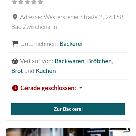
Adresse:
Westersteder Straße 2
,
26158
Bad Zwischenahn
Unternehmen:
Bäckerei
Verkauf von:
Backwaren
,
Brötchen
,
Brot
und
Kuchen
Gerade geschlossen
:
Zur Bäckerei
Verkauf von Brötchen,