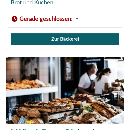
Brot
und
Kuchen
Gerade geschlossen
:
Zur Bäckerei
Verkauf von Brötchen,