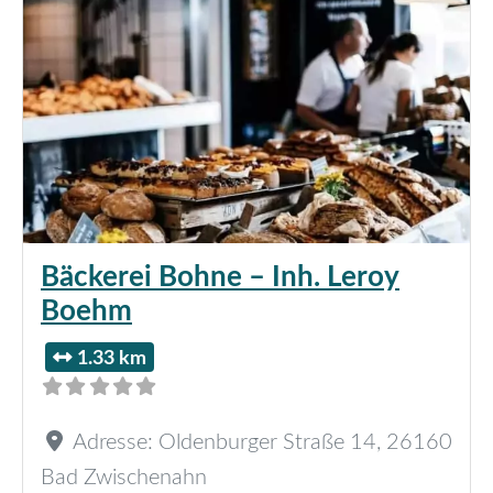
Bäckerei Bohne – Inh. Leroy
Boehm
1.33 km
Adresse:
Oldenburger Straße 14
,
26160
Bad Zwischenahn