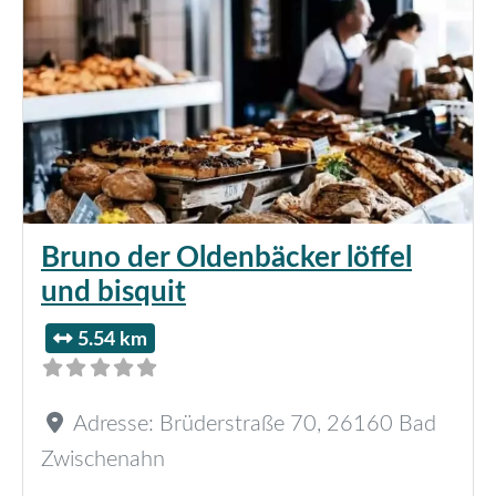
Bruno der Oldenbäcker löffel
und bisquit
5.54 km
Adresse:
Brüderstraße 70
,
26160
Bad
Zwischenahn