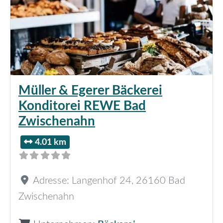
Müller & Egerer Bäckerei
Konditorei REWE Bad
Zwischenahn
4.01 km
Adresse:
Langenhof 24
,
26160
Bad
Zwischenahn