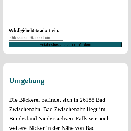
Wird geladen …
Gib deinen Standort ein.
Anfahrtsbeschreibung anfordern
Umgebung
Die Bäckerei befindet sich in
26158
Bad
Zwischenahn
.
Bad Zwischenahn
liegt im
Bundesland
Niedersachsen
. Falls wir noch
weitere Bäcker in der Nähe von
Bad