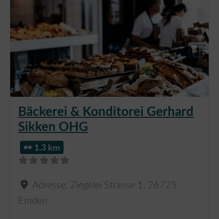
Bäckerei & Konditorei Gerhard
Sikken OHG
1.3 km
Adresse:
Ziegelei Strasse 1
,
26725
Emden