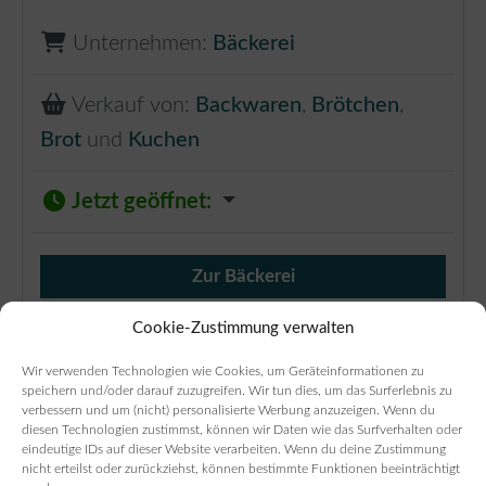
Unternehmen:
Bäckerei
Verkauf von:
Backwaren
,
Brötchen
,
Brot
und
Kuchen
Jetzt geöffnet
:
Zur Bäckerei
Verkauf von Brötchen,
Cookie-Zustimmung verwalten
Wir verwenden Technologien wie Cookies, um Geräteinformationen zu
speichern und/oder darauf zuzugreifen. Wir tun dies, um das Surferlebnis zu
verbessern und um (nicht) personalisierte Werbung anzuzeigen. Wenn du
diesen Technologien zustimmst, können wir Daten wie das Surfverhalten oder
eindeutige IDs auf dieser Website verarbeiten. Wenn du deine Zustimmung
nicht erteilst oder zurückziehst, können bestimmte Funktionen beeinträchtigt