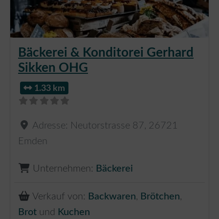
Bäckerei & Konditorei Gerhard
Sikken OHG
1.33 km
Adresse:
Neutorstrasse 87
,
26721
Emden
Unternehmen:
Bäckerei
Verkauf von:
Backwaren
,
Brötchen
,
Brot
und
Kuchen