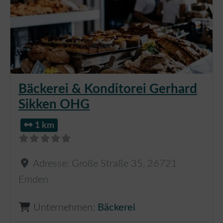
Bäckerei & Konditorei Gerhard
Sikken OHG
1 km
Adresse:
Große Straße 35
,
26721
Emden
Unternehmen:
Bäckerei