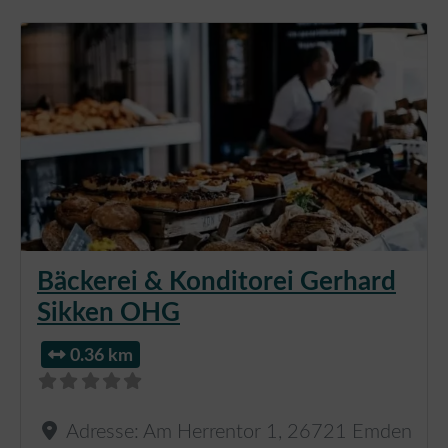
Bäckerei & Konditorei Gerhard
Sikken OHG
0.36 km
Adresse:
Am Herrentor 1
,
26721
Emden