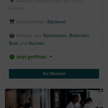
Adresse:
Große Straße 39
,
26721
Emden
Unternehmen:
Bäckerei
Verkauf von:
Backwaren
,
Brötchen
,
Brot
und
Kuchen
Jetzt geöffnet
:
Zur Bäckerei
Verkauf von Brötchen,