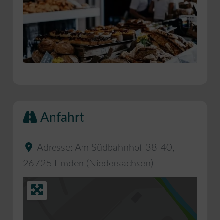
Anfahrt
Adresse:
Am Südbahnhof 38-40
,
26725
Emden
(
Niedersachsen
)