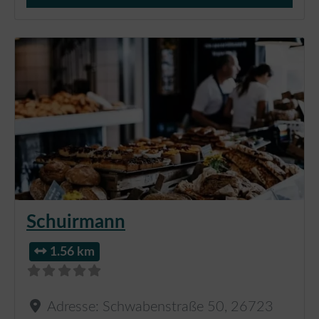
Verkauf von Brötchen,
Schuirmann
1.56 km
Adresse:
Schwabenstraße 50
,
26723