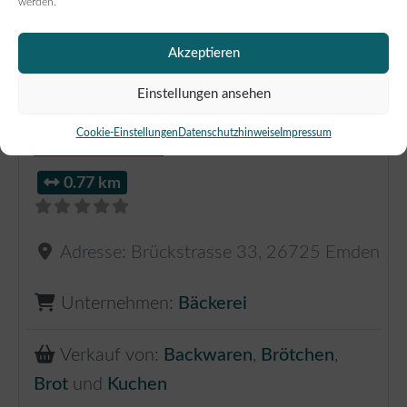
werden.
Akzeptieren
Einstellungen ansehen
Bäckerei & Konditorei Gerhard
Cookie-Einstellungen
Datenschutzhinweise
Impressum
Sikken OHG
0.77 km
Adresse:
Brückstrasse 33
,
26725
Emden
Unternehmen:
Bäckerei
Verkauf von:
Backwaren
,
Brötchen
,
Brot
und
Kuchen