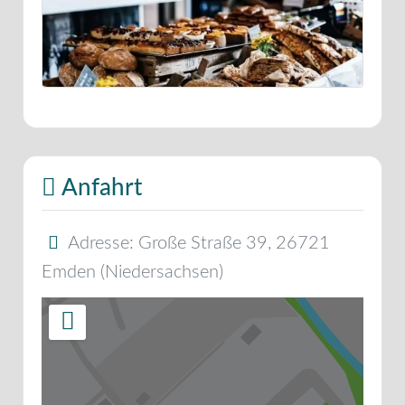
Anfahrt
Adresse:
Große Straße 39
,
26721
Emden
(
Niedersachsen
)