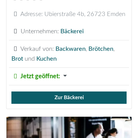
Adresse:
Ubierstraße 4b
,
26723
Emden
Unternehmen:
Bäckerei
Verkauf von:
Backwaren
,
Brötchen
,
Brot
und
Kuchen
Jetzt geöffnet
:
Zur Bäckerei
Verkauf von Brötchen,