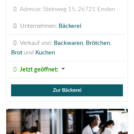
Adresse:
Steinweg 15
,
26721
Emden
Unternehmen:
Bäckerei
Verkauf von:
Backwaren
,
Brötchen
,
Brot
und
Kuchen
Jetzt geöffnet
:
Zur Bäckerei
Verkauf von Brötchen,