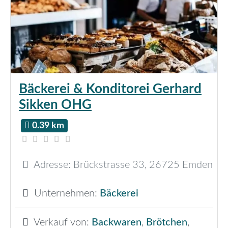
Bäckerei & Konditorei Gerhard
Sikken OHG
0.39 km
Adresse:
Brückstrasse 33
,
26725
Emden
Unternehmen:
Bäckerei
Verkauf von:
Backwaren
,
Brötchen
,