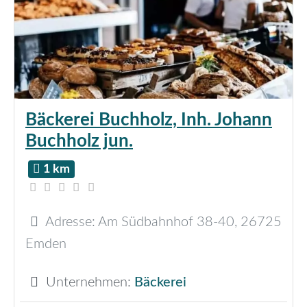
Bäckerei Buchholz, Inh. Johann
Buchholz jun.
1 km
Adresse:
Am Südbahnhof 38-40
,
26725
Emden
Unternehmen:
Bäckerei