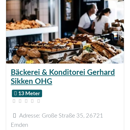
Bäckerei & Konditorei Gerhard
Sikken OHG
13 Meter
Adresse:
Große Straße 35
,
26721
Emden