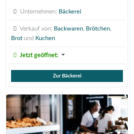
Unternehmen:
Bäckerei
Verkauf von:
Backwaren
,
Brötchen
,
Brot
und
Kuchen
Jetzt geöffnet
:
Zur Bäckerei
Verkauf von Brötchen,